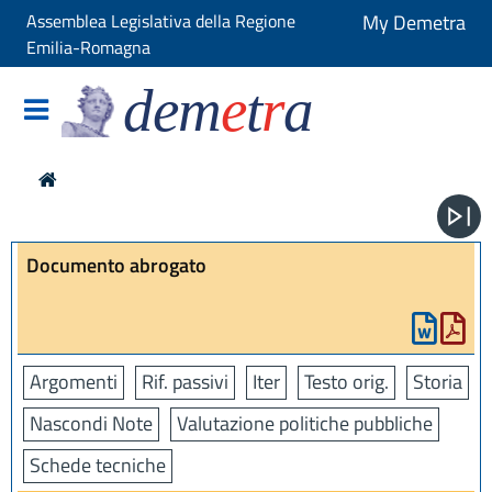
Assemblea Legislativa della Regione
My Demetra
Emilia-Romagna
dem
e
t
r
a
Documento abrogato
Argomenti
Rif. passivi
Iter
Testo orig.
Storia
Nascondi Note
Valutazione politiche pubbliche
Schede tecniche