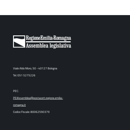
Viale Aldo Moro, 50 - 40127 Bologna
Tel. 051 5275226
PEC:
PEIAssemblea@postacert.regione.emilia-
romagna.it
Codice Fiscale: 80062590379