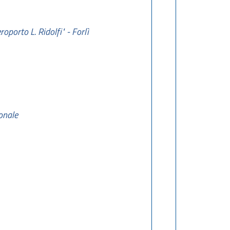
porto L. Ridolfi" - Forlì
onale