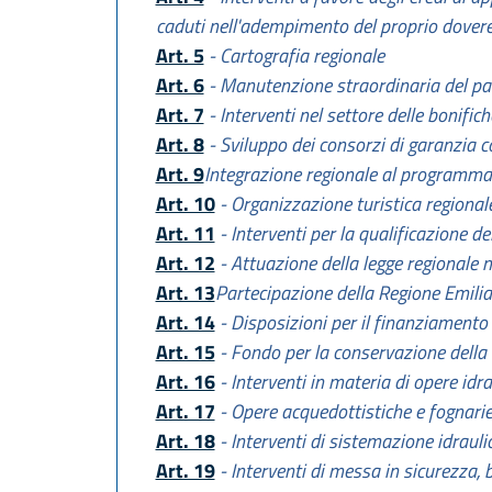
caduti nell'adempimento del proprio dover
Art. 5
- Cartografia regionale
Art. 6
- Manutenzione straordinaria del pa
Art. 7
- Interventi nel settore delle bonifich
Art. 8
- Sviluppo dei consorzi di garanzia col
Art. 9
Integrazione regionale al programma
Art. 10
- Organizzazione turistica regional
Art. 11
- Interventi per la qualificazione del
Art. 12
- Attuazione della legge regionale 
Art. 13
Partecipazione della Regione Emili
Art. 14
- Disposizioni per il finanziamento
Art. 15
- Fondo per la conservazione della
Art. 16
- Interventi in materia di opere idr
Art. 17
- Opere acquedottistiche e fognari
Art. 18
- Interventi di sistemazione idraul
Art. 19
- Interventi di messa in sicurezza, 