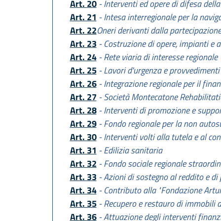
Art. 20
- Interventi ed opere di difesa della
Art. 21
- Intesa interregionale per la navig
Art. 22
Oneri derivanti dalla partecipazione
Art. 23
- Costruzione di opere, impianti e a
Art. 24
- Rete viaria di interesse regionale
Art. 25
- Lavori d'urgenza e provvedimenti
Art. 26
- Integrazione regionale per il fina
Art. 27
- Società Montecatone Rehabilitatio
Art. 28
- Interventi di promozione e support
Art. 29
- Fondo regionale per la non autos
Art. 30
- Interventi volti alla tutela e al c
Art. 31
- Edilizia sanitaria
Art. 32
- Fondo sociale regionale straordin
Art. 33
- Azioni di sostegno al reddito e di p
Art. 34
- Contributo alla "Fondazione Artur
Art. 35
- Recupero e restauro di immobili di
Art. 36
- Attuazione degli interventi fina