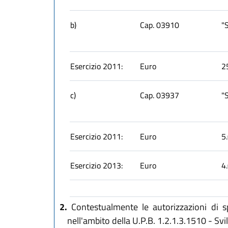
b)
Cap. 03910
"S
Esercizio 2011:
Euro
2
c)
Cap. 03937
"S
Esercizio 2011:
Euro
5
Esercizio 2013:
Euro
4
2.
Contestualmente le autorizzazioni di sp
nell'ambito della U.P.B. 1.2.1.3.1510 - Sv