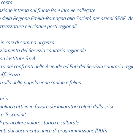
 costa
azione interna sul fiume Po e idrovie collegate
 della Regione Emilia-Romagna alla Società per azioni SEAF "Aero
ttrezzature nei cinque porti regionali
 in casi di somma urgenza
nziamento del Servizio sanitario regionale
n Institute S.p.A.
o nei confronti delle Aziende ed Enti del Servizio sanitario regi
ufficienza
ontrollo della popolazione canina e felina
ario
olitica attiva in favore dei lavoratori colpiti dalla crisi
o Toscanini"
 particolare valore storico e culturale
nziati dal documento unico di programmazione (DUP)