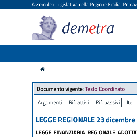
Assemblea Legislativa della Regione Emilia-Roma
dem
e
t
r
a
Documento vigente:
Testo Coordinato
Argomenti
Rif. attivi
Rif. passivi
Iter
LEGGE REGIONALE 23 dicembre 2
LEGGE FINANZIARIA REGIONALE ADOTTA