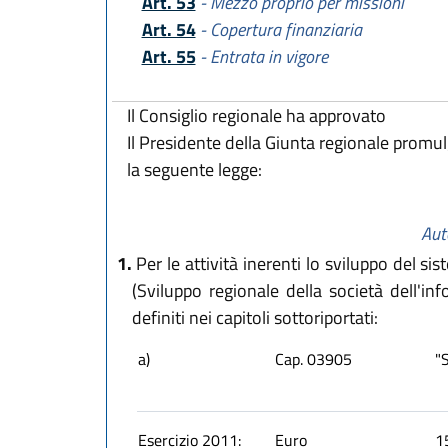
Art. 53
- Mezzo proprio per missioni
Art. 54
- Copertura finanziaria
Art. 55
- Entrata in vigore
Il Consiglio regionale ha approvato
Il Presidente della Giunta regionale promu
la seguente legge:
Aut
1.
Per le attività inerenti lo sviluppo del si
(Sviluppo regionale della società dell'in
definiti nei capitoli sottoriportati:
a)
Cap. 03905
"S
Esercizio 2011:
Euro
1