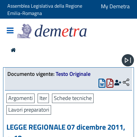
Assemblea Legislativa della Regione
My Demetra
Emilia-Romagna
dem
e
t
r
a
Documento vigente:
Testo Originale
Argomenti
Iter
Schede tecniche
Lavori preparatori
LEGGE REGIONALE 07 dicembre 2011,