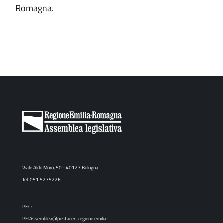
Romagna.
Viale Aldo Moro, 50 - 40127 Bologna
Tel. 051 5275226
PEC:
PEIAssemblea@postacert.regione.emilia-