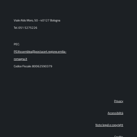
Viale Aldo Moro, 50 - 40127 Bologna
Tel. 051 5275226
PEC:
PEIAssemblea@postacert.regione.emilia-
romagna.it
Codice Fiscale: 80062590379
Privacy
Accessibilità
Note legali e copyright
Credits