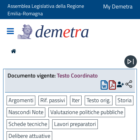
Assemblea Legislativa della Regione
My Demetra
Emilia-Romagna
dem
e
t
r
a
Documento vigente:
Testo Coordinato
Argomenti
Rif. passivi
Iter
Testo orig.
Storia
Nascondi Note
Valutazione politiche pubbliche
Schede tecniche
Lavori preparatori
Delibere attuative