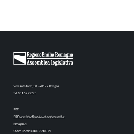
Viale Aldo Moro, 50 - 40127 Bologna
Tel. 051 5275226
PEC:
PEIAssemblea@postacert.regione.emilia-
romagna.it
Codice Fiscale: 80062590379