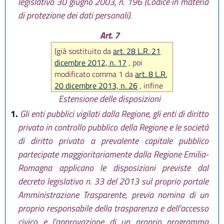
legislativo 30 giugno 2003, n. 196 (Codice in materia
di protezione dei dati personali).
Art. 7
(già sostituito da
art. 28 L.R. 21
dicembre 2012, n. 17
, poi
modificato comma 1 da
art. 8 L.R.
20 dicembre 2013, n. 26
, infine
nuovamente sostituito da
art. 12
Estensione delle disposizioni
L.R. 18 luglio 2014, n. 15
)
1.
Gli enti pubblici vigilati dalla Regione, gli enti di diritto
privato in controllo pubblico della Regione e le società
di diritto privato a prevalente capitale pubblico
partecipate maggioritariamente dalla Regione Emilia-
Romagna applicano le disposizioni previste dal
decreto legislativo n. 33 del 2013 sul proprio portale
Amministrazione Trasparente, previa nomina di un
proprio responsabile della trasparenza e dell'accesso
civico e l'approvazione di un proprio programma