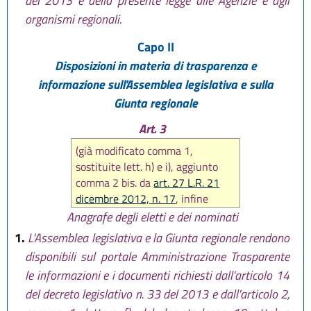
del 2013 e della presente legge alle Agenzie e agli
organismi regionali.
Capo II
Disposizioni in materia di trasparenza e
informazione sull'Assemblea legislativa e sulla
Giunta regionale
Art. 3
(già modificato comma 1,
sostituite lett. h) e i), aggiunto
comma 2 bis. da
art. 27 L.R. 21
dicembre 2012, n. 17
, infine
sostituito intero articolo da
art.
Anagrafe degli eletti e dei nominati
12 L.R. 18 luglio 2014, n. 15
)
1.
L'Assemblea legislativa e la Giunta regionale rendono
disponibili sul portale Amministrazione Trasparente
le informazioni e i documenti richiesti dall'articolo 14
del decreto legislativo n. 33 del 2013 e dall'articolo 2,