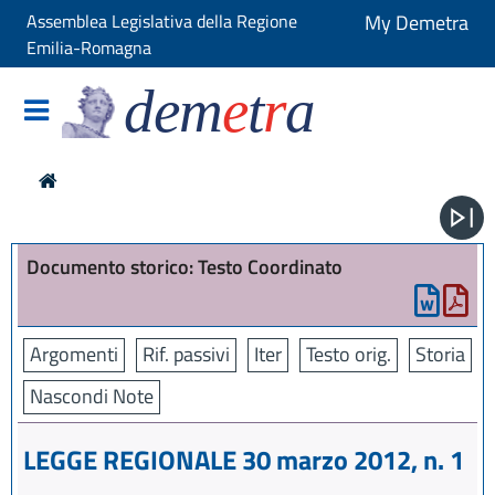
Assemblea Legislativa della Regione
My Demetra
Emilia-Romagna
dem
e
t
r
a
Documento storico: Testo Coordinato
Argomenti
Rif. passivi
Iter
Testo orig.
Storia
Nascondi Note
LEGGE REGIONALE 30 marzo 2012, n. 1