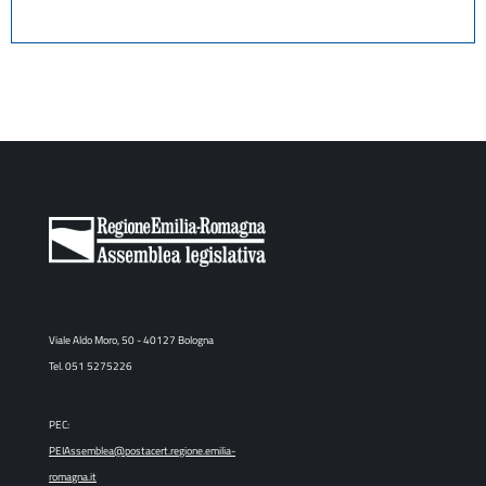
Viale Aldo Moro, 50 - 40127 Bologna
Tel. 051 5275226
PEC:
PEIAssemblea@postacert.regione.emilia-
romagna.it