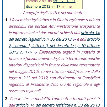
comma 2 bis. da
art. 27 L.R. 21
dicembre 2012, n. 17
, infine
sostituito intero articolo da
art.
Anagrafe degli eletti e dei nominati
12 L.R. 18 luglio 2014, n. 15
)
1.
L'Assemblea legislativa e la Giunta regionale rendono
disponibili sul portale Amministrazione Trasparente
le informazioni e i documenti richiesti dall'
articolo 14
del decreto legislativo n. 33 del 2013
e dall'
articolo
2, comma 1, lettera f), del decreto-legge 10 ottobre
2012 n. 174
(Disposizioni urgenti in materia di
finanza e funzionamento degli enti territoriali, nonché
ulteriori disposizioni in favore delle zone terremotate
nel maggio 2012), convertito, con modificazioni, dalla
legge n. 213 del 2012, con riferimento ai Consiglieri
regionali, al Presidente della Giunta regionale e agli
assessori regionali.
2.
Con le stesse modalità, contenuti e formati previsti
dall'
articolo 14 del decreto legislativo n. 33 del 2013