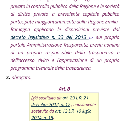
abrogato comma 2 da
art. 15 L.R.
privato in controllo pubblico della Regione e le società
30 aprile 2015, n. 2
)
di diritto privato a prevalente capitale pubblico
partecipate maggioritariamente dalla Regione Emilia-
Romagna applicano le disposizioni previste dal
decreto legislativo n. 33 del 2013
sul proprio
portale Amministrazione Trasparente, previa nomina
di un proprio responsabile della trasparenza e
dell'accesso civico e l'approvazione di un proprio
programma triennale della trasparenza.
2.
abrogato.
Art. 8
(già sostituito da
art. 29 L.R. 21
dicembre 2012, n. 17
, nuovamente
sostituito da
art. 12 L.R. 18 luglio
2014, n. 15
)