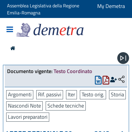
Assemblea Legislativa della Regione
My Demetra
Emilia-Romagna
dem
e
t
r
a
Documento vigente:
Testo Coordinato
Argomenti
Rif. passivi
Iter
Testo orig.
Storia
Nascondi Note
Schede tecniche
Lavori preparatori