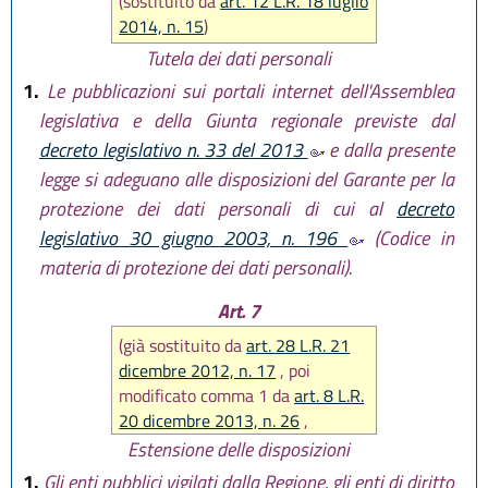
(sostituito da
art. 12 L.R. 18 luglio
2014, n. 15
)
Tutela dei dati personali
1.
Le pubblicazioni sui portali internet dell'Assemblea
legislativa e della Giunta regionale previste dal
decreto legislativo n. 33 del 2013
e dalla presente
legge si adeguano alle disposizioni del Garante per la
protezione dei dati personali di cui al
decreto
legislativo 30 giugno 2003, n. 196
(Codice in
materia di protezione dei dati personali).
Art. 7
(già sostituito da
art. 28 L.R. 21
dicembre 2012, n. 17
, poi
modificato comma 1 da
art. 8 L.R.
20 dicembre 2013, n. 26
,
nuovamente sostituito da
art. 12
Estensione delle disposizioni
L.R. 18 luglio 2014, n. 15
, infine
1.
Gli enti pubblici vigilati dalla Regione, gli enti di diritto