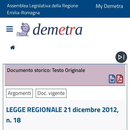
Assemblea Legislativa della Regione
My Demetra
Emilia-Romagna
dem
e
t
r
a
Documento storico: Testo Originale
Argomenti
Doc. vigente
LEGGE REGIONALE 21 dicembre 2012,
n. 18