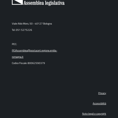
Viale Aldo Moro, 50 - 40127 Bologna
Tel. 051 5275226
PEC:
PEIAssemblea@postacert.regione.emilia-
romagna.it
Codice Fiscale: 80062590379
Privacy
Accessibilità
Note legali e copyright