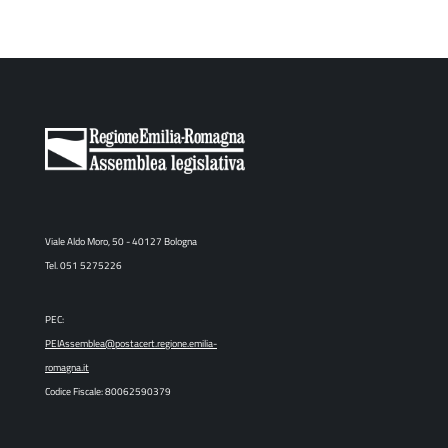
Viale Aldo Moro, 50 - 40127 Bologna
Tel. 051 5275226
PEC:
PEIAssemblea@postacert.regione.emilia-
romagna.it
Codice Fiscale: 80062590379