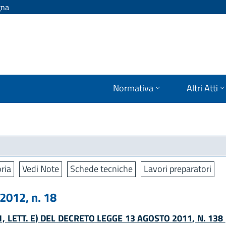
gna
Normativa
Altri Atti
ria
Vedi Note
Schede tecniche
Lavori preparatori
012, n. 18
 1, LETT. E) DEL DECRETO LEGGE 13 AGOSTO 2011, N. 138