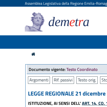
Assemblea Legislativa della Regione Emilia-Roma
dem
e
t
r
a
Documento vigente:
Testo Coordinato
Argomenti
Rif. passivi
Testo orig.
Sto
LEGGE REGIONALE 21 dicembre 2
ISTITUZIONE, AI SENSI DELL'
ART. 14, CO.