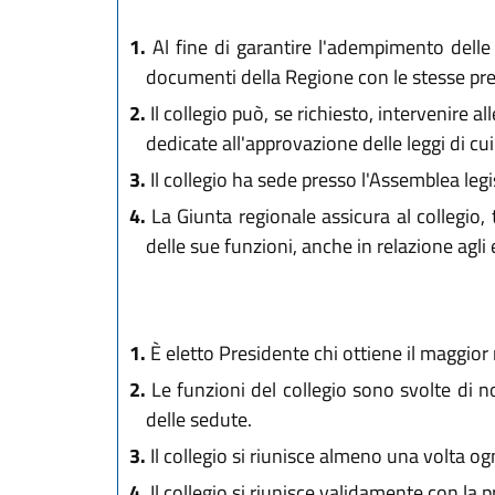
1.
Al fine di garantire l'adempimento delle f
documenti della Regione con le stesse prero
2.
Il collegio può, se richiesto, intervenire
dedicate all'approvazione delle leggi di cui
3.
Il collegio ha sede presso l'Assemblea legi
4.
La Giunta regionale assicura al collegio, t
delle sue funzioni, anche in relazione agli 
1.
È eletto Presidente chi ottiene il maggior n
2.
Le funzioni del collegio sono svolte di n
delle sedute.
3.
Il collegio si riunisce almeno una volta ogn
4.
Il collegio si riunisce validamente con l