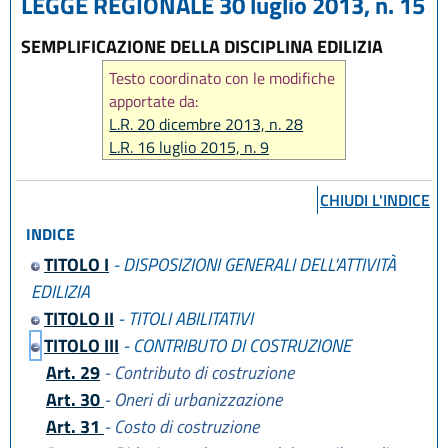
LEGGE REGIONALE 30 luglio 2013, n. 15
SEMPLIFICAZIONE DELLA DISCIPLINA EDILIZIA
Testo coordinato con le modifiche
apportate da:
L.R. 20 dicembre 2013, n. 28
L.R. 16 luglio 2015, n. 9
L.R. 23 giugno 2017, n. 12
L.R. 21 dicembre 2017, n. 24
CHIUDI L'INDICE
L.R. 29 dicembre 2020, n. 14
INDICE
L.R. 20 maggio 2021, n. 5
L.R. 3 agosto 2022, n. 11
TITOLO I
- DISPOSIZIONI GENERALI DELL'ATTIVITÀ
L.R. 13 aprile 2023, n. 3
EDILIZIA
L.R. 12 luglio 2023, n. 7
TITOLO II
- TITOLI ABILITATIVI
L.R. 28 dicembre 2023, n. 17
TITOLO III
- CONTRIBUTO DI COSTRUZIONE
L.R. 14 giugno 2024, n. 7
Art. 29
- Contributo di costruzione
L.R. 31 marzo 2025, n. 2
Art. 30
- Oneri di urbanizzazione
L.R. 25 luglio 2025, n. 5
L.R. 29 dicembre 2025, n. 11
Art. 31
- Costo di costruzione