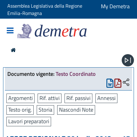
Assemblea Legislativa della Regione
My Demetra
Emilia-Romagna
dem
e
t
r
a
Documento vigente:
Testo Coordinato
Argomenti
Rif. attivi
Rif. passivi
Annessi
Testo orig.
Storia
Nascondi Note
Lavori preparatori