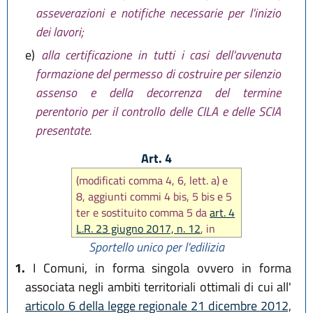
asseverazioni e notifiche necessarie per l'inizio
dei lavori;
e)
alla certificazione in tutti i casi dell'avvenuta
formazione del permesso di costruire per silenzio
assenso e della decorrenza del termine
perentorio per il controllo delle CILA e delle SCIA
presentate.
Art. 4
(modificati comma 4, 6, lett. a) e
8, aggiunti commi 4 bis, 5 bis e 5
ter e sostituito comma 5 da
art. 4
L.R. 23 giugno 2017, n. 12
, in
seguito modificato comma 4 e
Sportello unico per l'edilizia
sostituito comma 5 da
art. 3 L.R.
1.
I Comuni, in forma singola ovvero in forma
29 dicembre 2020, n. 14
, poi
associata negli ambiti territoriali ottimali di cui all'
modificato comma 5 da
art. 14
articolo 6 della legge regionale 21 dicembre 2012,
L.R. 20 maggio 2021, n. 5
)