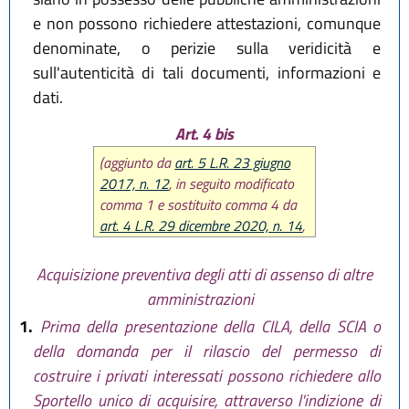
e non possono richiedere attestazioni, comunque
denominate, o perizie sulla veridicità e
sull'autenticità di tali documenti, informazioni e
dati.
Art. 4 bis
(aggiunto da
art. 5 L.R. 23 giugno
2017, n. 12
, in seguito modificato
comma 1 e sostituito comma 4 da
art. 4 L.R. 29 dicembre 2020, n. 14
,
poi modificato comma 4 da
art. 15
L.R. 20 maggio 2021, n. 5
)
Acquisizione preventiva degli atti di assenso di altre
amministrazioni
1.
Prima della presentazione della CILA, della SCIA o
della domanda per il rilascio del permesso di
costruire i privati interessati possono richiedere allo
Sportello unico di acquisire, attraverso l'indizione di