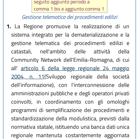
seguito aggiunto periodo a
comma 1 bis e aggiunto comma 1
ter da
art. 2 L.R. 29 dicembre
Gestione telematica dei procedimenti edilizi
2020, n. 14
)
1.
La Regione promuove la realizzazione di un
sistema integrato per la dematerializzazione e la
gestione telematica dei procedimenti edilizi e
catastali, nell'ambito delle attività della
Community Network dell'Emilia-Romagna, di cui
all'
articolo 6 della legge regionale 24 maggio
2004, n. 11
(Sviluppo regionale della società
dell'informazione), con l'interconnessione delle
amministrazioni pubbliche e degli operatori privati
coinvolti, in coordinamento con gli omologhi
programmi di semplificazione dei procedimenti e
standardizzazione della modulistica, previsti dalla
normativa statale, istituendo una banca dati unica
regionale mantenuta costantemente aggiornata