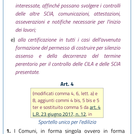
interessate, affinché possano svolgere i controlli
delle altre SCIA, comunicazioni, attestazioni,
asseverazioni e notifiche necessarie per l'inizio
dei lavori;
e)
alla certificazione in tutti i casi dell'avvenuta
formazione del permesso di costruire per silenzio
assenso e della decorrenza del termine
perentorio per il controllo delle CILA e delle SCIA
presentate.
Art. 4
(modificati comma 4, 6, lett. a) e
8, aggiunti commi 4 bis, 5 bis e 5
ter e sostituito comma 5 da
art. 4
L.R. 23 giugno 2017, n. 12
, in
seguito modificato comma 4 e
Sportello unico per l'edilizia
sostituito comma 5 da
art. 3 L.R.
1.
I Comuni, in forma singola ovvero in forma