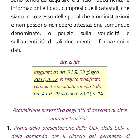
informazioni e i dati, compresi quelli catastali, che
siano in possesso delle pubbliche amministrazioni
e non possono richiedere attestazioni, comunque
denominate, o perizie sulla veridicità e
sull'autenticità di tali documenti, informazioni e
dati.
Art. 4 bis
(aggiunto da
art. 5 L.R. 23 giugno
2017, n. 12
, in seguito modificato
comma 1 e sostituito comma 4 da
art. 4 L.R. 29 dicembre 2020, n. 14
,
poi modificato comma 4 da
art. 15
L.R. 20 maggio 2021, n. 5
)
Acquisizione preventiva degli atti di assenso di altre
amministrazioni
1.
Prima della presentazione della CILA, della SCIA o
della domanda per il rilascio del permesso di