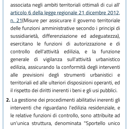
29 dicembre 2020, n. 14
, poi
associata negli ambiti territoriali ottimali di cui all'
modificato comma 5 da
art. 14
articolo 6 della legge regionale 21 dicembre 2012,
L.R. 20 maggio 2021, n. 5
)
n. 21
(Misure per assicurare il governo territoriale
delle funzioni amministrative secondo i principi di
sussidiarietà, differenziazione ed adeguatezza),
esercitano le funzioni di autorizzazione e di
controllo dell'attività edilizia, e la funzione
generale di vigilanza sull'attività urbanistico
edilizia, assicurando la conformità degli interventi
alle previsioni degli strumenti urbanistici e
territoriali ed alle ulteriori disposizioni operanti, ed
il rispetto dei diritti inerenti i beni e gli usi pubblici.
2.
La gestione dei procedimenti abilitativi inerenti gli
interventi che riguardano l'edilizia residenziale, e
le relative funzioni di controllo, sono attribuite ad
un'unica struttura, denominata "Sportello unico