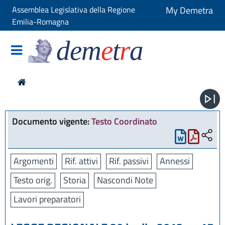
Assemblea Legislativa della Regione
My Demetra
Emilia-Romagna
dem
e
t
r
a
Documento vigente:
Testo Coordinato
Argomenti
Rif. attivi
Rif. passivi
Annessi
Testo orig.
Storia
Nascondi Note
Lavori preparatori