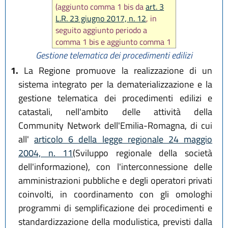
(aggiunto comma 1 bis da
art. 3
L.R. 23 giugno 2017, n. 12
, in
seguito aggiunto periodo a
comma 1 bis e aggiunto comma 1
ter da
art. 2 L.R. 29 dicembre
Gestione telematica dei procedimenti edilizi
2020, n. 14
)
1.
La Regione promuove la realizzazione di un
sistema integrato per la dematerializzazione e la
gestione telematica dei procedimenti edilizi e
catastali, nell'ambito delle attività della
Community Network dell'Emilia-Romagna, di cui
all'
articolo 6 della legge regionale 24 maggio
2004, n. 11
(Sviluppo regionale della società
dell'informazione), con l'interconnessione delle
amministrazioni pubbliche e degli operatori privati
coinvolti, in coordinamento con gli omologhi
programmi di semplificazione dei procedimenti e
standardizzazione della modulistica, previsti dalla