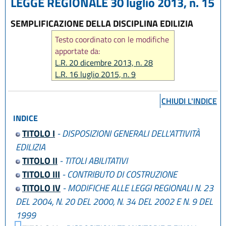
LEGGE REGIONALE 30 luglio 2013, n. 15
SEMPLIFICAZIONE DELLA DISCIPLINA EDILIZIA
Testo coordinato con le modifiche
apportate da:
L.R. 20 dicembre 2013, n. 28
L.R. 16 luglio 2015, n. 9
L.R. 23 giugno 2017, n. 12
L.R. 21 dicembre 2017, n. 24
CHIUDI L'INDICE
L.R. 29 dicembre 2020, n. 14
INDICE
L.R. 20 maggio 2021, n. 5
L.R. 3 agosto 2022, n. 11
TITOLO I
- DISPOSIZIONI GENERALI DELL'ATTIVITÀ
L.R. 13 aprile 2023, n. 3
EDILIZIA
L.R. 12 luglio 2023, n. 7
TITOLO II
- TITOLI ABILITATIVI
L.R. 28 dicembre 2023, n. 17
TITOLO III
- CONTRIBUTO DI COSTRUZIONE
L.R. 14 giugno 2024, n. 7
TITOLO IV
- MODIFICHE ALLE LEGGI REGIONALI N. 23
L.R. 31 marzo 2025, n. 2
DEL 2004, N. 20 DEL 2000, N. 34 DEL 2002 E N. 9 DEL
L.R. 25 luglio 2025, n. 5
L.R. 29 dicembre 2025, n. 11
1999