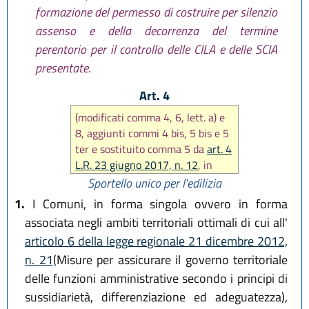
formazione del permesso di costruire per silenzio
assenso e della decorrenza del termine
perentorio per il controllo delle CILA e delle SCIA
presentate.
Art. 4
(modificati comma 4, 6, lett. a) e
8, aggiunti commi 4 bis, 5 bis e 5
ter e sostituito comma 5 da
art. 4
L.R. 23 giugno 2017, n. 12
, in
seguito modificato comma 4 e
Sportello unico per l'edilizia
sostituito comma 5 da
art. 3 L.R.
1.
I Comuni, in forma singola ovvero in forma
29 dicembre 2020, n. 14
, poi
associata negli ambiti territoriali ottimali di cui all'
modificato comma 5 da
art. 14
articolo 6 della legge regionale 21 dicembre 2012,
L.R. 20 maggio 2021, n. 5
)
n. 21
(Misure per assicurare il governo territoriale
delle funzioni amministrative secondo i principi di
sussidiarietà, differenziazione ed adeguatezza),