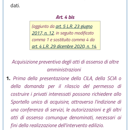
dati.
Art. 4 bis
(aggiunto da
art. 5 L.R. 23 giugno
2017, n. 12
, in seguito modificato
comma 1 e sostituito comma 4 da
art. 4 L.R. 29 dicembre 2020, n. 14
,
poi modificato comma 4 da
art. 15
L.R. 20 maggio 2021, n. 5
)
Acquisizione preventiva degli atti di assenso di altre
amministrazioni
1.
Prima della presentazione della CILA, della SCIA o
della domanda per il rilascio del permesso di
costruire i privati interessati possono richiedere allo
Sportello unico di acquisire, attraverso l'indizione di
una conferenza di servizi, le autorizzazioni e gli altri
atti di assenso comunque denominati, necessari ai
fini della realizzazione dell'intervento edilizio.