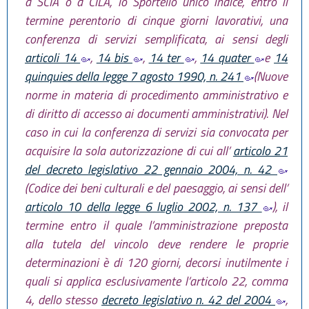
a SCIA o a CILA, lo Sportello unico indice, entro il
termine perentorio di cinque giorni lavorativi, una
conferenza di servizi semplificata, ai sensi degli
articoli 14
,
14 bis
,
14 ter
,
14 quater
e
14
quinquies della legge 7 agosto 1990, n. 241
(Nuove
norme in materia di procedimento amministrativo e
di diritto di accesso ai documenti amministrativi). Nel
caso in cui la conferenza di servizi sia convocata per
acquisire la sola autorizzazione di cui all’
articolo 21
del decreto legislativo 22 gennaio 2004, n. 42
(Codice dei beni culturali e del paesaggio, ai sensi dell’
articolo 10 della legge 6 luglio 2002, n. 137
), il
termine entro il quale l’amministrazione preposta
alla tutela del vincolo deve rendere le proprie
determinazioni è di 120 giorni, decorsi inutilmente i
quali si applica esclusivamente l’articolo 22, comma
4, dello stesso
decreto legislativo n. 42 del 2004
,