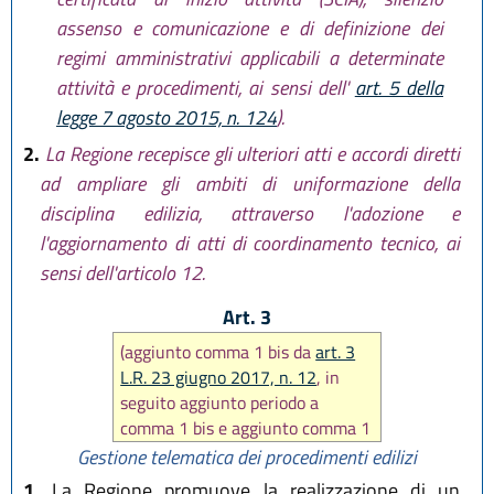
assenso e comunicazione e di definizione dei
regimi amministrativi applicabili a determinate
attività e procedimenti, ai sensi dell'
art. 5 della
legge 7 agosto 2015, n. 124
).
2.
La Regione recepisce gli ulteriori atti e accordi diretti
ad ampliare gli ambiti di uniformazione della
disciplina edilizia, attraverso l'adozione e
l'aggiornamento di atti di coordinamento tecnico, ai
sensi dell'articolo 12.
Art. 3
(aggiunto comma 1 bis da
art. 3
L.R. 23 giugno 2017, n. 12
, in
seguito aggiunto periodo a
comma 1 bis e aggiunto comma 1
ter da
art. 2 L.R. 29 dicembre
Gestione telematica dei procedimenti edilizi
2020, n. 14
)
1.
La Regione promuove la realizzazione di un