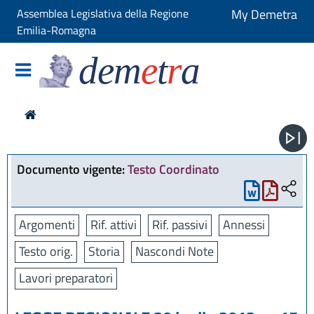
Assemblea Legislativa della Regione
My Demetra
Emilia-Romagna
dem
e
t
r
a
Documento vigente:
Testo Coordinato
Argomenti
Rif. attivi
Rif. passivi
Annessi
Testo orig.
Storia
Nascondi Note
Lavori preparatori