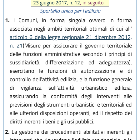
23 giugno 2017, n. 12
, in seguito
modificato comma 4 e sostituito
Sportello unico per l'edilizia
comma 5 da
art. 3 L.R. 29
1.
I Comuni, in forma singola ovvero in forma
dicembre 2020, n. 14
, poi
associata negli ambiti territoriali ottimali di cui all'
modificato comma 5 da
art. 14 L.R.
articolo 6 della legge regionale 21 dicembre 2012,
20 maggio 2021, n. 5
)
n. 21
(Misure per assicurare il governo territoriale
delle funzioni amministrative secondo i principi di
sussidiarietà, differenziazione ed adeguatezza),
esercitano le funzioni di autorizzazione e di
controllo dell'attività edilizia, e la funzione generale
di vigilanza sull'attività urbanistico edilizia,
assicurando la conformità degli interventi alle
previsioni degli strumenti urbanistici e territoriali ed
alle ulteriori disposizioni operanti, ed il rispetto dei
diritti inerenti i beni e gli usi pubblici.
2.
La gestione dei procedimenti abilitativi inerenti gli