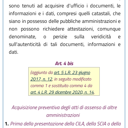
sono tenuti ad acquisire d'ufficio i documenti, le
informazioni e i dati, compresi quelli catastali, che
siano in possesso delle pubbliche amministrazioni e
non possono richiedere attestazioni, comunque
denominate, o perizie sulla veridicità e
sull'autenticità di tali documenti, informazioni e
dati.
Art. 4 bis
(aggiunto da
art. 5 L.R. 23 giugno
2017, n. 12
, in seguito modificato
comma 1 e sostituito comma 4 da
art. 4 L.R. 29 dicembre 2020, n. 14
,
poi modificato comma 4 da
art. 15
L.R. 20 maggio 2021, n. 5
)
Acquisizione preventiva degli atti di assenso di altre
amministrazioni
1.
Prima della presentazione della CILA, della SCIA o della