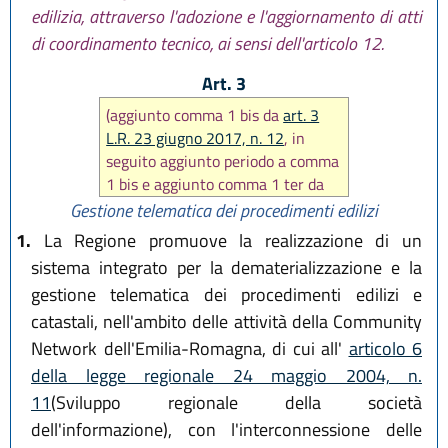
edilizia, attraverso l'adozione e l'aggiornamento di atti
di coordinamento tecnico, ai sensi dell'articolo 12.
Art. 3
(aggiunto comma 1 bis da
art. 3
L.R. 23 giugno 2017, n. 12
, in
seguito aggiunto periodo a comma
1 bis e aggiunto comma 1 ter da
art. 2 L.R. 29 dicembre 2020, n.
Gestione telematica dei procedimenti edilizi
14
)
1.
La Regione promuove la realizzazione di un
sistema integrato per la dematerializzazione e la
gestione telematica dei procedimenti edilizi e
catastali, nell'ambito delle attività della Community
Network dell'Emilia-Romagna, di cui all'
articolo 6
della legge regionale 24 maggio 2004, n.
11
(Sviluppo regionale della società
dell'informazione), con l'interconnessione delle