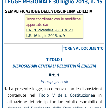
LEGGE REGIONALE 30 luglio 2013, n. 15
SEMPLIFICAZIONE DELLA DISCIPLINA EDILIZIA
Testo coordinato con le modifiche
apportate da:
L.R. 20 dicembre 2013, n. 28
L.R. 16 luglio 2015, n. 9
L.R. 23 giugno 2017, n. 12
L.R. 21 dicembre 2017, n. 24
TORNA AL DOCUMENTO
L.R. 29 dicembre 2020, n. 14
L.R. 20 maggio 2021, n. 5
TITOLO I
L.R. 3 agosto 2022, n. 11
DISPOSIZIONI GENERALI DELL'ATTIVITÀ EDILIZIA
L.R. 13 aprile 2023, n. 3
L.R. 12 luglio 2023, n. 7
Art. 1
L.R. 28 dicembre 2023, n. 17
Principi generali
L.R. 14 giugno 2024, n. 7
1.
La presente legge, in coerenza con le disposizioni
L.R. 31 marzo 2025, n. 2
contenute nel
Titolo V della Costituzione
e in
L.R. 25 luglio 2025, n. 5
attuazione dei principi fondamentali desumibili dal
L.R. 29 dicembre 2025, n. 11