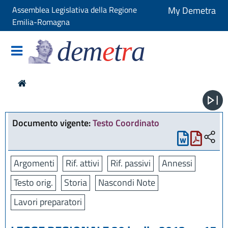
Assemblea Legislativa della Regione
My Demetra
Emilia-Romagna
dem
e
t
r
a
Documento vigente:
Testo Coordinato
Argomenti
Rif. attivi
Rif. passivi
Annessi
Testo orig.
Storia
Nascondi Note
Lavori preparatori