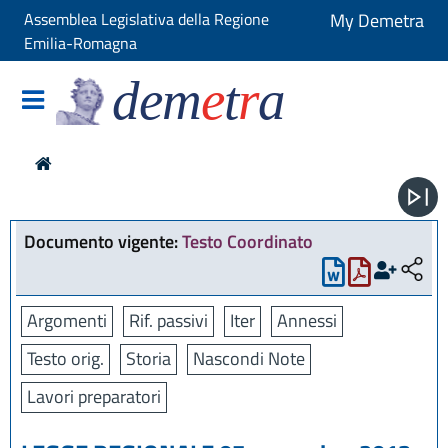
Assemblea Legislativa della Regione
My Demetra
Emilia-Romagna
dem
e
t
r
a
Documento vigente:
Testo Coordinato
Argomenti
Rif. passivi
Iter
Annessi
Testo orig.
Storia
Nascondi Note
Lavori preparatori