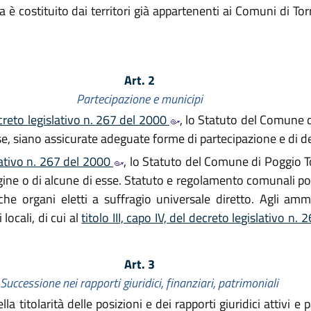
a è costituito dai territori già appartenenti ai Comuni di T
Art. 2
Partecipazione e municipi
creto legislativo n. 267 del 2000
, lo Statuto del Comune 
sse, siano assicurate adeguate forme di partecipazione e di d
lativo n. 267 del 2000
, lo Statuto del Comune di Poggio To
rigine o di alcune di esse. Statuto e regolamento comunali p
e organi eletti a suffragio universale diretto. Agli ammin
locali, di cui al
titolo III, capo IV, del decreto legislativo n
Art. 3
Successione nei rapporti giuridici, finanziari, patrimoniali
 titolarità delle posizioni e dei rapporti giuridici attivi e 