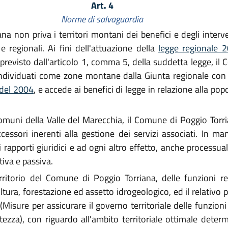
Art. 4
Norme di salvaguardia
a non priva i territori montani dei benefici e degli interve
e regionali. Ai fini dell'attuazione della
legge regionale 
revisto dall'articolo 1, comma 5, della suddetta legge, il
individuati come zone montane dalla Giunta regionale con 
 del 2004
, e accede ai benefici di legge in relazione alla pop
omuni della Valle del Marecchia, il Comune di Poggio Torr
cessori inerenti alla gestione dei servizi associati. In man
rapporti giuridici e ad ogni altro effetto, anche processuale
tiva e passiva.
ritorio del Comune di Poggio Torriana, delle funzioni reg
ura, forestazione ed assetto idrogeologico, ed il relativo per
(Misure per assicurare il governo territoriale delle funzion
ezza), con riguardo all'ambito territoriale ottimale determ