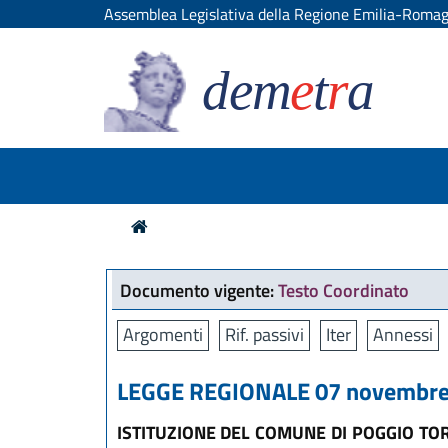
Assemblea Legislativa della Regione Emilia-Roma
dem
e
t
r
a
Documento vigente:
Testo Coordinato
Argomenti
Rif. passivi
Iter
Annessi
LEGGE REGIONALE 07 novembre 
ISTITUZIONE DEL COMUNE DI POGGIO TO