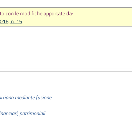
to con le modifiche apportate da:
2016, n. 15
orriana mediante fusione
inanziari, patrimoniali