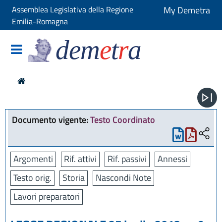
Assemblea Legislativa della Regione
My Demetra
Emilia-Romagna
dem
e
t
r
a
Documento vigente:
Testo Coordinato
Argomenti
Rif. attivi
Rif. passivi
Annessi
Testo orig.
Storia
Nascondi Note
Lavori preparatori