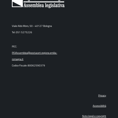
Viale Aldo Moro, 50 - 40127 Bologna
Tel. 051 5275226
PEC:
PEIAssemblea@postacert.regione.emilia-
romagna.it
Codice Fiscale: 80062590379
Privacy
Accessibilità
Note legali e copyright