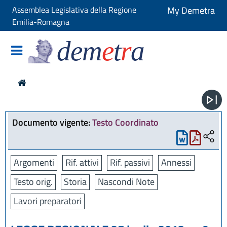
Assemblea Legislativa della Regione
My Demetra
Emilia-Romagna
dem
e
t
r
a
Documento vigente:
Testo Coordinato
Argomenti
Rif. attivi
Rif. passivi
Annessi
Testo orig.
Storia
Nascondi Note
Lavori preparatori