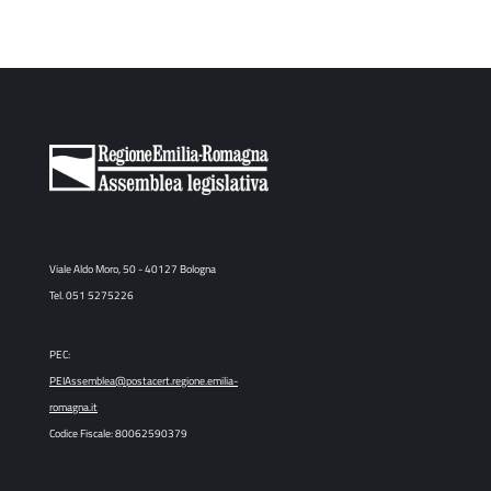
Viale Aldo Moro, 50 - 40127 Bologna
Tel. 051 5275226
PEC:
PEIAssemblea@postacert.regione.emilia-
romagna.it
Codice Fiscale: 80062590379