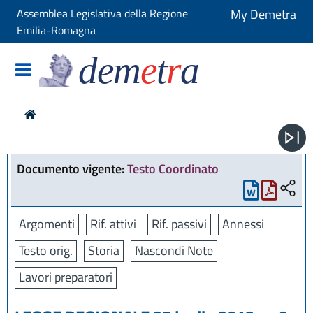
Assemblea Legislativa della Regione
My Demetra
Emilia-Romagna
dem
e
t
r
a
Documento vigente:
Testo Coordinato
Argomenti
Rif. attivi
Rif. passivi
Annessi
Testo orig.
Storia
Nascondi Note
Lavori preparatori