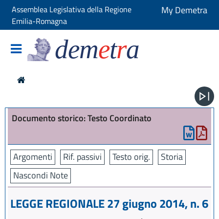
Assemblea Legislativa della Regione
My Demetra
Emilia-Romagna
dem
e
t
r
a
Documento storico: Testo Coordinato
Argomenti
Rif. passivi
Testo orig.
Storia
Nascondi Note
LEGGE REGIONALE 27 giugno 2014, n. 6