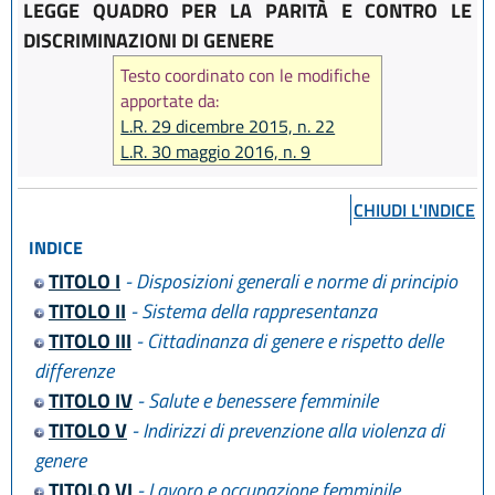
LEGGE QUADRO PER LA PARITÀ E CONTRO LE
DISCRIMINAZIONI DI GENERE
Testo coordinato con le modifiche
apportate da:
L.R. 29 dicembre 2015, n. 22
L.R. 30 maggio 2016, n. 9
L.R. 22 ottobre 2018, n. 14
L.R. 1 agosto 2019, n. 15
CHIUDI L'INDICE
L.R. 29 dicembre 2020 n. 11
INDICE
L.R. 20 maggio 2021, n. 4
TITOLO I
- Disposizioni generali e norme di principio
TITOLO II
- Sistema della rappresentanza
TITOLO III
- Cittadinanza di genere e rispetto delle
differenze
TITOLO IV
- Salute e benessere femminile
TITOLO V
- Indirizzi di prevenzione alla violenza di
genere
TITOLO VI
- Lavoro e occupazione femminile