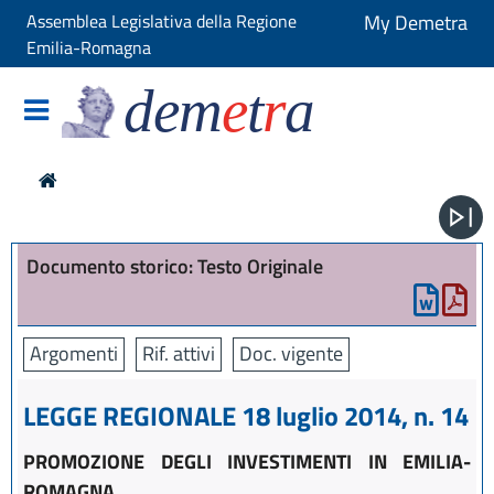
Assemblea Legislativa della Regione
My Demetra
Emilia-Romagna
dem
e
t
r
a
Documento storico: Testo Originale
Argomenti
Rif. attivi
Doc. vigente
LEGGE REGIONALE 18 luglio 2014, n. 14
PROMOZIONE DEGLI INVESTIMENTI IN EMILIA-
ROMAGNA