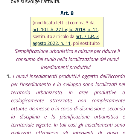
ove si svolge l'attività.
Art. 8
(modificata lett. c) comma 3 da
art. 10 L.R. 27 luglio 2018, n. 11
,
sostituito articolo da
art. 7 L.R. 3
agosto 2022, n. 11
, poi sostituito
comma 2 da
art. 6 L.R. 12 luglio
Semplificazione urbanistica e misure per ridurre il
2023, n.7
)
consumo del suolo nella localizzazione dei nuovi
insediamenti produttivi
1.
I nuovi insediamenti produttivi oggetto dell'Accordo
per l'insediamento e lo sviluppo sono localizzati nel
territorio urbanizzato, in aree produttive o
ecologicamente attrezzate, non completamente
attuate, dismesse o in corso di dismissione, secondo
la disciplina e la pianificazione urbanistica e
territoriale vigente. In tali casi gli insediamenti sono
realizzati attraverso gli interventi di riuso e