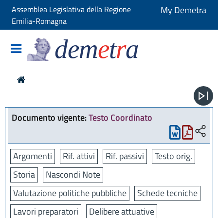
Assemblea Legislativa della Regione
My Demetra
Emilia-Romagna
dem
e
t
r
a
Documento vigente:
Testo Coordinato
Argomenti
Rif. attivi
Rif. passivi
Testo orig.
Storia
Nascondi Note
Valutazione politiche pubbliche
Schede tecniche
Lavori preparatori
Delibere attuative