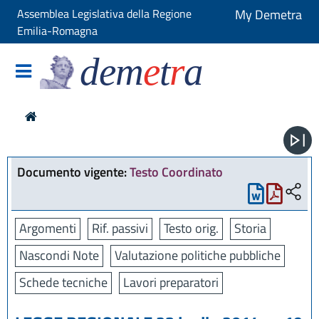
Assemblea Legislativa della Regione
My Demetra
Emilia-Romagna
dem
e
t
r
a
Documento vigente:
Testo Coordinato
Argomenti
Rif. passivi
Testo orig.
Storia
Nascondi Note
Valutazione politiche pubbliche
Schede tecniche
Lavori preparatori