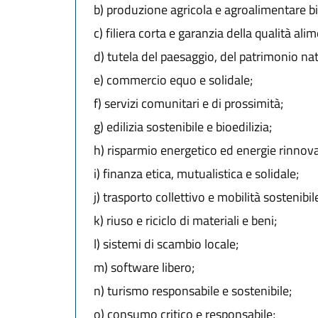
b)
produzione agricola e agroalimentare bi
c)
filiera corta e garanzia della qualità ali
d)
tutela del paesaggio, del patrimonio natu
e)
commercio equo e solidale;
f)
servizi comunitari e di prossimità;
g)
edilizia sostenibile e bioedilizia;
h)
risparmio energetico ed energie rinnovabi
i)
finanza etica, mutualistica e solidale;
j)
trasporto collettivo e mobilità sostenibil
k)
riuso e riciclo di materiali e beni;
l)
sistemi di scambio locale;
m)
software libero;
n)
turismo responsabile e sostenibile;
o)
consumo critico e responsabile;