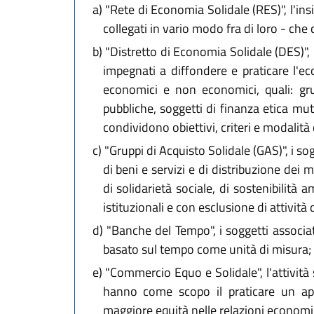
a)
"Rete di Economia Solidale (RES)", l'insie
collegati in vario modo fra di loro - che
b)
"Distretto di Economia Solidale (DES)", i
impegnati a diffondere e praticare l'ec
economici e non economici, quali: gruppi
pubbliche, soggetti di finanza etica mut
condividono obiettivi, criteri e modalità 
c)
"Gruppi di Acquisto Solidale (GAS)", i sogg
di beni e servizi e di distribuzione dei 
di solidarietà sociale, di sostenibilità 
istituzionali e con esclusione di attività
d)
"Banche del Tempo", i soggetti associa
basato sul tempo come unità di misura;
e)
"Commercio Equo e Solidale", l'attività 
hanno come scopo il praticare un appr
maggiore equità nelle relazioni economic