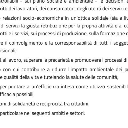
trollabili - sul piano sociale e ambientale - le decisioni
tti dei lavoratori, dei consumatori, degli utenti dei servizi e 
e relazioni socio-economiche in un'ottica solidale (sia a liv
di servizi la giusta retribuzione per la propria attività e ai c
ti e i servizi, sui processi di produzione, sulla formazione d
 il coinvolgimento e la corresponsabilità di tutti i soggett
sionali;
al lavoro, superare la precarietà e promuovere i processi di 
on cui contribuire a ridurre l'impatto ambientale dei proc
ualità della vita e tutelando la salute delle comunità;
er puntare a un'efficienza intesa come utilizzo sostenibil
icacia possibili;
 di solidarietà e reciprocità tra cittadini.
particolare nei seguenti ambiti e settori: