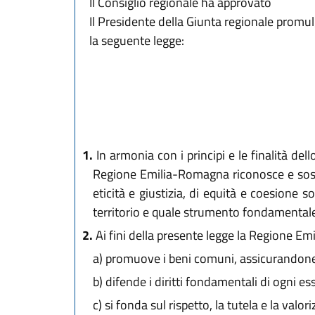
Il Consiglio regionale ha approvato
Il Presidente della Giunta regionale promu
la seguente legge:
1.
In armonia con i principi e le finalità del
Regione Emilia-Romagna riconosce e sosti
eticità e giustizia, di equità e coesione s
territorio e quale strumento fondamentale 
2.
Ai fini della presente legge la Regione E
a)
promuove i beni comuni, assicurandone l'
b)
difende i diritti fondamentali di ogni ess
c)
si fonda sul rispetto, la tutela e la valor