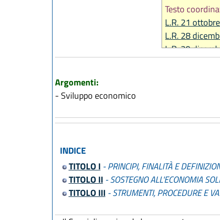
Testo coordina
L.R. 21 ottobr
L.R. 28 dicemb
L.R. 29 dicemb
Argomenti:
- Sviluppo economico
INDICE
TITOLO I
- PRINCIPI, FINALITÀ E DEFINIZION
TITOLO II
- SOSTEGNO ALL'ECONOMIA SOL
TITOLO III
- STRUMENTI, PROCEDURE E VA