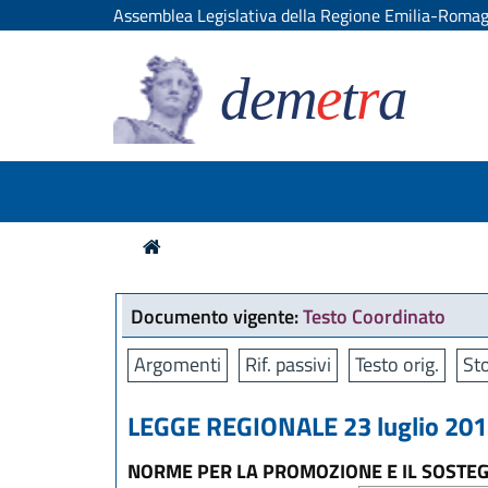
Assemblea Legislativa della Regione Emilia-Roma
dem
e
t
r
a
Documento vigente:
Testo Coordinato
Argomenti
Rif. passivi
Testo orig.
Sto
LEGGE REGIONALE 23 luglio 2014
NORME PER LA PROMOZIONE E IL SOSTE