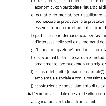
d)
trasparenza, per rendere visibili e con
economici, con particolare riguardo ai diri
e)
equità e reciprocità, per riequilibrare l
riconoscere ai produttori e ai prestatori 
essere informati correttamente sui prodot
f)
partecipazione democratica, per favorire
d'interesse nelle sedi e nei momenti deci
g)
"buona occupazione", per dare centralità 
h)
ecocompatibilità, intesa quale metodo c
smaltimento, promuovendo una migliore q
i)
"senso del limite (umano e naturale)", p
ambientale e sociale e con la massima eff
j)
ricostruzione e consolidamento di relazioni
4.
L'economia solidale opera e si sviluppa in 
a)
agricoltura contadina di prossimità;