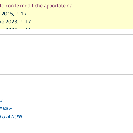
to con le modifiche apportate da:
e 2015, n. 17
re 2023, n. 17
re 2025, n. 11
I
IDALE
LUTAZIONI