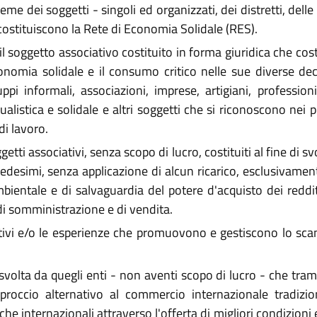
me dei soggetti - singoli ed organizzati, dei distretti, delle 
 costituiscono la Rete di Economia Solidale (RES).
l soggetto associativo costituito in forma giuridica che cost
onomia solidale e il consumo critico nelle sue diverse dec
 informali, associazioni, imprese, artigiani, professionist
ualistica e solidale e altri soggetti che si riconoscono nei 
di lavoro.
etti associativi, senza scopo di lucro, costituiti al fine di sv
medesimi, senza applicazione di alcun ricarico, esclusivamente
ambientale e di salvaguardia del potere d'acquisto dei reddit
 di somministrazione e di vendita.
tivi e/o le esperienze che promuovono e gestiscono lo scam
svolta da quegli enti - non aventi scopo di lucro - che tram
occio alternativo al commercio internazionale tradizion
he internazionali attraverso l'offerta di migliori condizioni