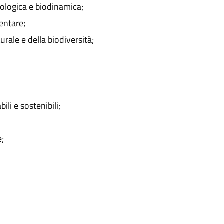
ologica e biodinamica;
mentare;
rale e della biodiversità;
li e sostenibili;
e;