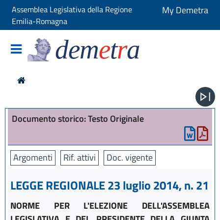
Assemblea Legislativa della Regione
My Demetra
Emilia-Romagna
dem
e
t
r
a
Documento storico: Testo Originale
Argomenti
Rif. attivi
Doc. vigente
LEGGE REGIONALE 23 luglio 2014, n. 21
NORME PER L'ELEZIONE DELL'ASSEMBLEA
LEGISLATIVA E DEL PRESIDENTE DELLA GIUNTA