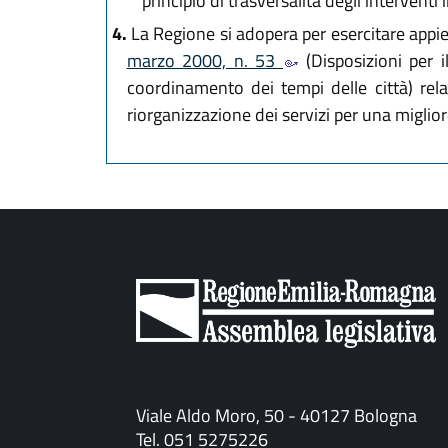
principio di trasversalità degli interventi 
4.
La Regione si adopera per esercitare appie
marzo 2000, n. 53
(Disposizioni per i
coordinamento dei tempi delle città) relat
riorganizzazione dei servizi per una migli
Viale Aldo Moro, 50 - 40127 Bologna
Tel. 051 5275226