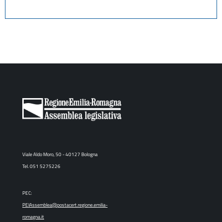
Viale Aldo Moro, 50 - 40127 Bologna
Tel. 051 5275226
PEC:
PEIAssemblea@postacert.regione.emilia-
romagna.it