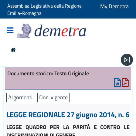
Assemblea Legislativa della Regione
My Demetra
Emilia-Romagna
dem
e
t
r
a
Documento storico: Testo Originale
Argomenti
Doc. vigente
LEGGE REGIONALE 27 giugno 2014, n. 6
LEGGE QUADRO PER LA PARITÀ E CONTRO LE
DISCRIMINAZIONI DI GENERE