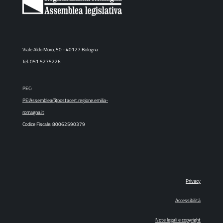
Viale Aldo Moro, 50 - 40127 Bologna
Tel. 051 5275226
PEC:
PEIAssemblea@postacert.regione.emilia-
romagna.it
Codice Fiscale: 80062590379
Privacy
Accessibilità
Note legali e copyright