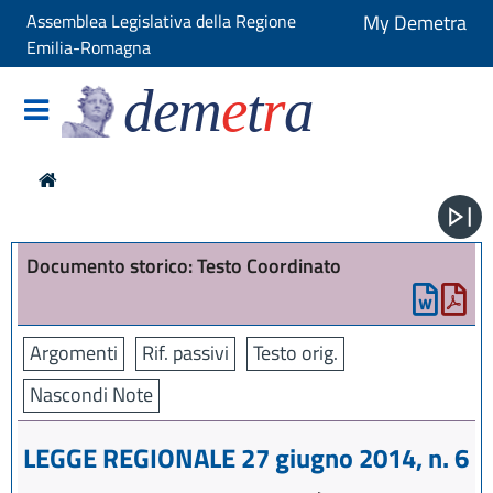
Assemblea Legislativa della Regione
My Demetra
Emilia-Romagna
dem
e
t
r
a
Documento storico: Testo Coordinato
Argomenti
Rif. passivi
Testo orig.
Nascondi Note
LEGGE REGIONALE 27 giugno 2014, n. 6