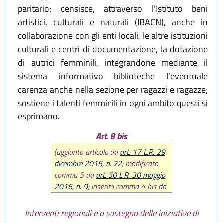
paritario; censisce, attraverso l'Istituto beni
artistici, culturali e naturali (IBACN), anche in
collaborazione con gli enti locali, le altre istituzioni
culturali e centri di documentazione, la dotazione
di autrici femminili, integrandone mediante il
sistema informativo biblioteche l'eventuale
carenza anche nella sezione per ragazzi e ragazze;
sostiene i talenti femminili in ogni ambito questi si
esprimano.
Art. 8 bis
(aggiunto articolo da
art. 17 L.R. 29
dicembre 2015, n. 22
; modificato
comma 5 da
art. 50 L.R. 30 maggio
2016, n. 9
; inserito comma 4 bis da
art. 23
L.R. 14 giugno 2024, n. 7
;
sostituita rubrica e comma 4 e
Interventi regionali e a sostegno delle iniziative di
modificato comma 3 da art. 24
L.R.