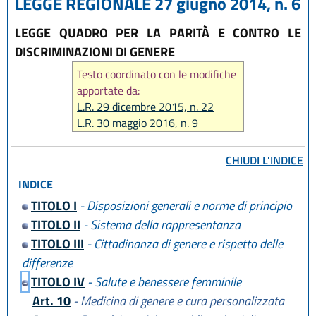
LEGGE REGIONALE 27 giugno 2014, n. 6
LEGGE QUADRO PER LA PARITÀ E CONTRO LE
DISCRIMINAZIONI DI GENERE
Testo coordinato con le modifiche
apportate da:
L.R. 29 dicembre 2015, n. 22
L.R. 30 maggio 2016, n. 9
L.R. 22 ottobre 2018, n. 14
L.R. 1 agosto 2019, n. 15
CHIUDI L'INDICE
L.R. 29 dicembre 2020 n. 11
INDICE
L.R. 20 maggio 2021, n. 4
L.R. 14 giugno 2024, n. 7
TITOLO I
- Disposizioni generali e norme di principio
L.R. 25 luglio 2025, n. 9
TITOLO II
- Sistema della rappresentanza
L.R. 28 luglio 2026, n. 9
TITOLO III
- Cittadinanza di genere e rispetto delle
differenze
TITOLO IV
- Salute e benessere femminile
Art. 10
- Medicina di genere e cura personalizzata