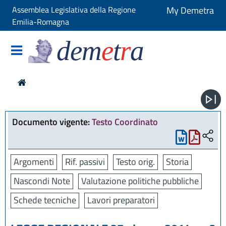
Assemblea Legislativa della Regione
My Demetra
Emilia-Romagna
dem
e
t
r
a
Documento vigente:
Testo Coordinato
Argomenti
Rif. passivi
Testo orig.
Storia
Nascondi Note
Valutazione politiche pubbliche
Schede tecniche
Lavori preparatori