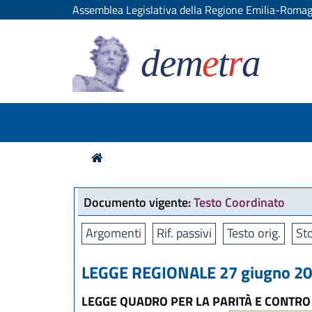
Assemblea Legislativa della Regione Emilia-Roma
dem
e
t
r
a
Documento vigente:
Testo Coordinato
Argomenti
Rif. passivi
Testo orig.
Sto
LEGGE REGIONALE 27 giugno 201
LEGGE QUADRO PER LA PARITÀ E CONTRO 