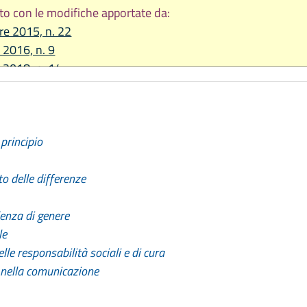
to con le modifiche apportate da:
re 2015, n. 22
 2016, n. 9
e 2018, n. 14
2019, n. 15
re 2020 n. 11
 2021, n. 4
principio
 2024, n. 7
2025, n. 9
to delle differenze
2026, n. 9
lenza di genere
le
lle responsabilità sociali e di cura
nella comunicazione