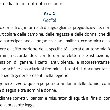
ere mediante un confronto costante.
Art. 2
Finalità
zione di ogni forma di disuguaglianza pregiudizievole, non
rticolare delle bambine, delle ragazze e delle donne, che di f
iva partecipazione all'organizzazione politica, economica e so
re e l'affermazione della specificità, libertà e autonomia 
ini, raccordandosi con le donne elette nelle istituzioni, l
azioni di genere, i centri antiviolenza, le rappresentanz
, nonché le associazioni femminili, i centri di documentazion
renze di genere presenti nella regione.
genere ovvero quella perpetrata ai danni delle donne, com
re diseguale tra uomini e donne.
ante correttivi paritari e misuratori di equità al fine di co
della presente legge.