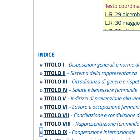
Testo coordina
L.R. 29 dicemb
L.R. 30 maggio
L.R. 22 ottobr
L.R. 1 agosto 
L.R. 29 dicemb
INDICE
L.R. 20 maggio
TITOLO I
- Disposizioni generali e norme di 
L.R. 14 giugno
TITOLO II
- Sistema della rappresentanza
L.R. 25 luglio 
TITOLO III
- Cittadinanza di genere e rispet
L.R. 28 luglio 
TITOLO IV
- Salute e benessere femminile
TITOLO V
- Indirizzi di prevenzione alla vio
TITOLO VI
- Lavoro e occupazione femmini
TITOLO VII
- Conciliazione e condivisione de
TITOLO VIII
- Rappresentazione femminile 
TITOLO IX
- Cooperazione internazionale