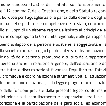
'Unione europea (TUE) e del Trattato sul funzionamento
, 51 e 117, comma 7, della Costituzione, e dello Statuto regi
rta Europea per l'uguaglianza e la parità delle donne e degli
ropa, nel rispetto delle competenze dello Stato, concorron
llo sviluppo di un sistema regionale ispirato ai principi dell
sità che compongono la Comunità regionale, e alle pari opport
ieno sviluppo della persona e sostiene la soggettività e 
società; contrasta ogni tipo di violenza e discriminazione d
nviolabilità della persona; promuove la cultura della rapprese
persona anche in relazione al genere, dell'educazione e del
ro tutte le discriminazioni; favorisce l'equilibrio tra l'attiv
; promuove e coordina azioni e strumenti volti all'attuazion
, comunitarie e nazionali, e da leggi e programmi regionali.
zio delle funzioni previste dalla presente legge, conforman
o del principio di coordinamento e cooperazione tra i livel
aborazione e la partecipazione delle parti sociali ed econom