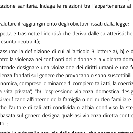
stazione sanitaria. Indaga le relazioni tra l'appartenenza al
valutare il raggiungimento degli obiettivi fissati dalla legge;
petta e trasmette l'identità che deriva dalle caratteristiche
resunta neutralità;
ssume la definizione di cui all'articolo 3 lettere a), b) e
ntro la violenza nei confronti delle donne e la violenza dom
intende designare una violazione dei diritti umani e una 
olenza fondati sul genere che provocano o sono suscettibili
onomica, comprese le minacce di compiere tali atti, la coerciz
la vita privata", "b) l'espressione violenza domestica design
verificano all'interno della famiglia o del nucleo familiare 
e l'autore di tali atti condivida o abbia condiviso la ste
 basata sul genere designa qualsiasi violenza diretta cont
to";