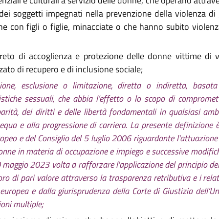
enziali e culturali a servizio delle donne, che operano attrav
 dei soggetti impegnati nella prevenzione della violenza d
he con figli o figlie, minacciate o che hanno subito viole
reto di accoglienza e protezione delle donne vittime di vi
to di recupero e di inclusione sociale;
ione, esclusione o limitazione, diretta o indiretta, basata 
stiche sessuali, che abbia l’effetto o lo scopo di compromett
parità, dei diritti e delle libertà fondamentali in qualsiasi am
 equa e alla progressione di carriera. La presente definizione
o e del Consiglio del 5 luglio 2006 riguardante l'attuazione d
donne in materia di occupazione e impiego e successive modific
maggio 2023 volta a rafforzare l'applicazione del principio dell
o di pari valore attraverso la trasparenza retributiva e i relat
 europea e dalla giurisprudenza della Corte di Giustizia dell’U
oni multiple;