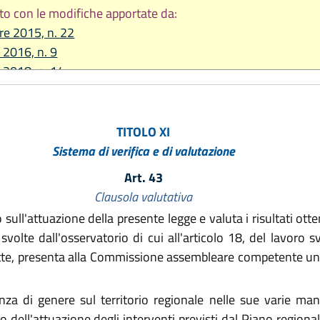
to con le modifiche apportate da:
re 2015, n. 22
 2016, n. 9
e 2018, n. 14
2019, n. 15
re 2020 n. 11
 2021, n. 4
TITOLO XI
 2024, n. 7
Sistema di verifica e di valutazione
2025, n. 9
Art. 43
2026, n. 9
Clausola valutativa
 sull'attuazione della presente legge e valuta i risultati ott
svolte dall'osservatorio di cui all'articolo 18, del lavoro s
tte, presenta alla Commissione assembleare competente una
 di genere sul territorio regionale nelle sue varie manif
dell'attuazione degli interventi previsti dal Piano regionale d