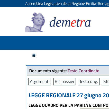
Assemblea Legislativa della Regione Emilia-Roma
dem
e
t
r
a
Documento vigente:
Testo Coordinato
Argomenti
Rif. passivi
Testo orig.
Sto
LEGGE REGIONALE 27 giugno 201
LEGGE QUADRO PER LA PARITÀ E CONTRO 