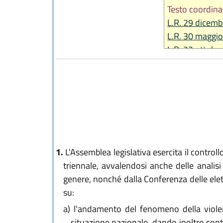
Testo coordina
L.R. 29 dicemb
L.R. 30 maggio
L.R. 22 ottobr
L.R. 1 agosto 
L.R. 29 dicemb
L.R. 20 maggio
L.R. 14 giugno
L.R. 25 luglio 
L.R. 28 luglio 
1.
L'Assemblea legislativa esercita il controllo
triennale, avvalendosi anche delle analisi 
genere, nonché dalla Conferenza delle ele
su:
a)
l'andamento del fenomeno della violenza
situazione nazionale, dando inoltre conto 