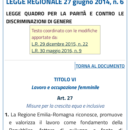
LEGGE REGIONALE 27 giugno 2014, n. 6
LEGGE QUADRO PER LA PARITÀ E CONTRO LE
DISCRIMINAZIONI DI GENERE
Testo coordinato con le modifiche
apportate da:
L.R. 29 dicembre 2015, n. 22
L.R. 30 maggio 2016, n. 9
L.R. 22 ottobre 2018, n. 14
L.R. 1 agosto 2019, n. 15
TORNA AL DOCUMENTO
L.R. 29 dicembre 2020 n. 11
L.R. 20 maggio 2021, n. 4
TITOLO VI
L.R. 14 giugno 2024, n. 7
Lavoro e occupazione femminile
L.R. 25 luglio 2025, n. 9
L.R. 28 luglio 2026, n. 9
Art. 27
Misure per la crescita equa e inclusiva
1.
La Regione Emilia-Romagna riconosce, promuove
e valorizza il lavoro come fondamento della