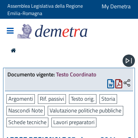
Assemblea Legislativa della Regione
My Demetra
Emilia-Romagna
dem
e
t
r
a
Documento vigente:
Testo Coordinato
Argomenti
Rif. passivi
Testo orig.
Storia
Nascondi Note
Valutazione politiche pubbliche
Schede tecniche
Lavori preparatori