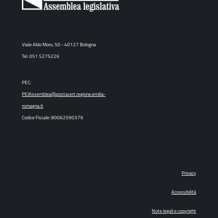
Viale Aldo Moro, 50 - 40127 Bologna
Tel. 051 5275226
PEC:
PEIAssemblea@postacert.regione.emilia-
romagna.it
Codice Fiscale: 80062590379
Privacy
Accessibilità
Note legali e copyright