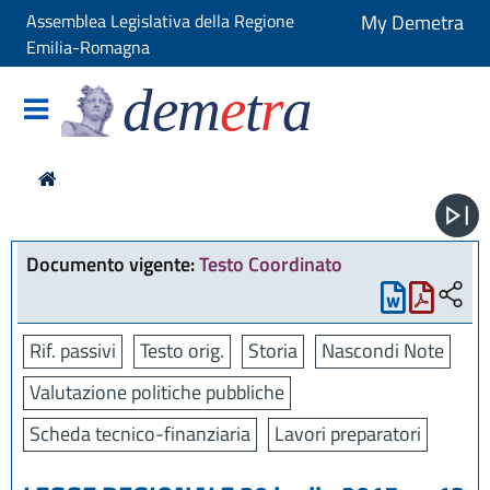
Assemblea Legislativa della Regione
My Demetra
Emilia-Romagna
dem
e
t
r
a
Documento vigente:
Testo Coordinato
Rif. passivi
Testo orig.
Storia
Nascondi Note
Valutazione politiche pubbliche
Scheda tecnico-finanziaria
Lavori preparatori