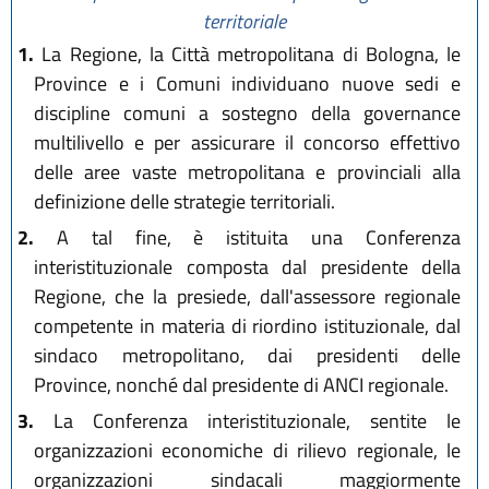
L.R. 26 novembre 2020, n. 7
territoriale
L.R. 29 dicembre 2020, n. 11
1.
La Regione, la Città metropolitana di Bologna, le
L.R. 20 maggio 2021, n. 4
Province e i Comuni individuano nuove sedi e
L.R. 12 luglio 2023, n. 7
discipline comuni a sostegno della governance
L.R. 29 dicembre 2025, n. 11
multilivello e per assicurare il concorso effettivo
L.R. 28 luglio 2026, n. 9
delle aree vaste metropolitana e provinciali alla
definizione delle strategie territoriali.
2.
A tal fine, è istituita una Conferenza
interistituzionale composta dal presidente della
Regione, che la presiede, dall'assessore regionale
competente in materia di riordino istituzionale, dal
sindaco metropolitano, dai presidenti delle
Province, nonché dal presidente di ANCI regionale.
3.
La Conferenza interistituzionale, sentite le
organizzazioni economiche di rilievo regionale, le
organizzazioni sindacali maggiormente