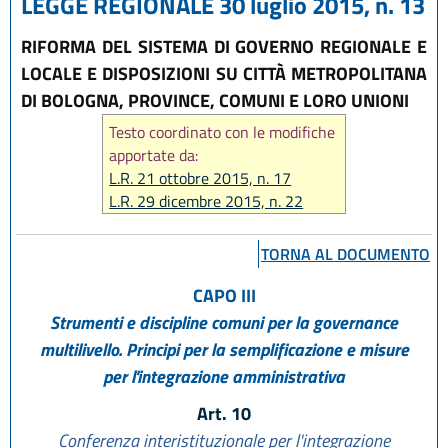
LEGGE REGIONALE 30 luglio 2015, n. 13
RIFORMA DEL SISTEMA DI GOVERNO REGIONALE E
LOCALE E DISPOSIZIONI SU CITTÀ METROPOLITANA
DI BOLOGNA, PROVINCE, COMUNI E LORO UNIONI
Testo coordinato con le modifiche
apportate da:
L.R. 21 ottobre 2015, n. 17
L.R. 29 dicembre 2015, n. 22
L.R. 9 maggio 2016, n. 7
L.R. 30 maggio 2016, n. 9
TORNA AL DOCUMENTO
L.R. 29 luglio 2016, n. 13
L.R. 23 dicembre 2016, n. 25
CAPO III
L.R. 18 luglio 2017, n. 14
Strumenti e discipline comuni per la governance
L.R. 18 luglio 2017, n. 16
multilivello. Principi per la semplificazione e misure
L.R. 27 dicembre 2017, n. 25
per l'integrazione amministrativa
L.R. 22 ottobre 2018, n. 14
L.R. 27 dicembre 2018, n. 24
Art. 10
L.R. 30 luglio 2019, n. 13
Conferenza interistituzionale per l'integrazione