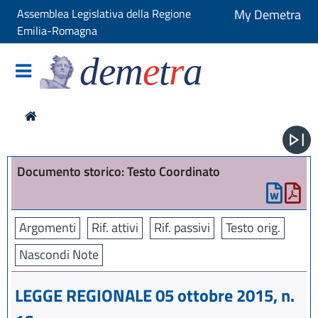
Assemblea Legislativa della Regione
My Demetra
Emilia-Romagna
dem
e
t
r
a
Documento storico: Testo Coordinato
Argomenti
Rif. attivi
Rif. passivi
Testo orig.
Nascondi Note
LEGGE REGIONALE 05 ottobre 2015, n.