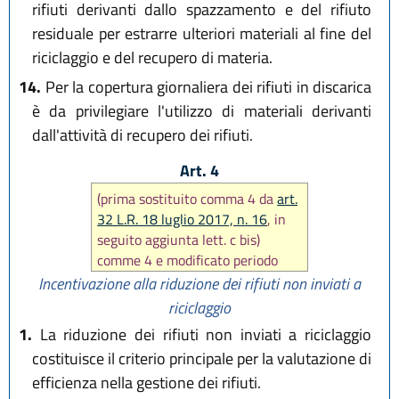
rifiuti derivanti dallo spazzamento e del rifiuto
residuale per estrarre ulteriori materiali al fine del
riciclaggio e del recupero di materia.
14.
Per la copertura giornaliera dei rifiuti in discarica
è da privilegiare l'utilizzo di materiali derivanti
dall'attività di recupero dei rifiuti.
Art. 4
(prima sostituito comma 4 da
art.
32 L.R. 18 luglio 2017, n. 16
, in
seguito aggiunta lett. c bis)
comme 4 e modificato periodo
comma 4 da
art. 11 L.R. 10
Incentivazione alla riduzione dei rifiuti non inviati a
dicembre 2019, n. 29
)
riciclaggio
1.
La riduzione dei rifiuti non inviati a riciclaggio
costituisce il criterio principale per la valutazione di
efficienza nella gestione dei rifiuti.