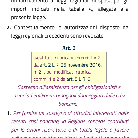
rifinanziamento di leggi regionali di spesa per gli
importi indicati nella tabella A, allegata alla
presente legge.
2.
Contestualmente le autorizzazioni disposte da
leggi regionali precedenti sono revocate.
Art. 3
(sostituiti rubrica e commi 1 e 2
da
art. 2 L.R. 25 novembre 2016,
n. 21
, poi modificati rubrica,
commi 1 e 2 da
art. 5 L.R. 6
novembre 2019, n. 23)
Sostegno all'assistenza per gli obbligazionisti e
azionisti emiliano-romagnoli danneggiati dalle crisi
bancarie
1.
Per fornire un sostegno ai cittadini interessati dalle
recenti crisi bancarie, la Regione concede contributi
per le azioni risarcitorie e di tutela legale a favore
delle persone fisiche residenti in Emilia-Romagna che