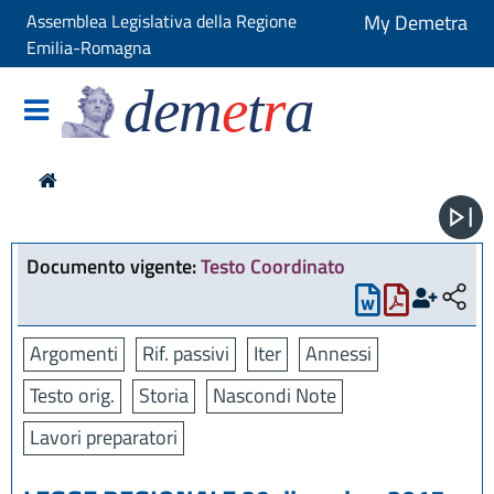
Assemblea Legislativa della Regione
My Demetra
Emilia-Romagna
dem
e
t
r
a
Documento vigente:
Testo Coordinato
Argomenti
Rif. passivi
Iter
Annessi
Testo orig.
Storia
Nascondi Note
Lavori preparatori