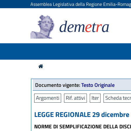
Assemblea Legislativa della Regione Emilia-Roma
dem
e
t
r
a
Documento vigente:
Testo Originale
Argomenti
Rif. attivi
Iter
Scheda tecn
LEGGE REGIONALE 29 dicembre 2
NORME DI SEMPLIFICAZIONE DELLA DISC