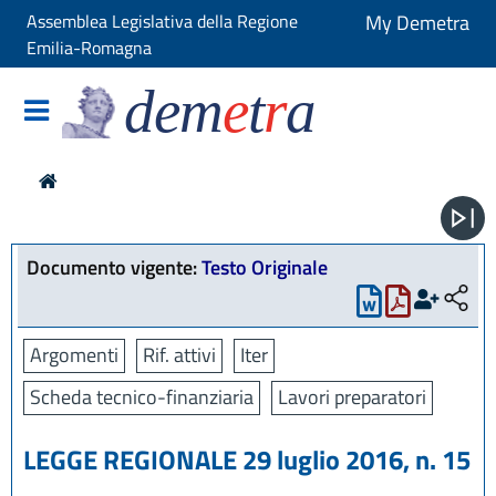
Assemblea Legislativa della Regione
My Demetra
Emilia-Romagna
dem
e
t
r
a
Documento vigente:
Testo Originale
Argomenti
Rif. attivi
Iter
Scheda tecnico-finanziaria
Lavori preparatori
LEGGE REGIONALE 29 luglio 2016, n. 15