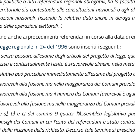
i politiche o altri referendum regionali abrogativi, ha la facolt
ritoriale sia contestuale alle consultazioni nazionali o agli al
tazioni nazionali, fissando la relativa data anche in deroga al
delle operazioni elettorali. ".
ano anche ai procedimenti referendari in corso alla data di en
 legge regionale n. 24 del 1996
sono inseriti i seguenti:
 senza passare all'esame degli articoli del progetto di legge q
tessa e contestualmente l'esito è sfavorevole almeno nella metà
legislativa può procedere immediatamente all'esame del progetto 
vorevoli alla fusione ma nella maggioranza dei Comuni prevale i
vorevoli alla fusione ma il numero dei Comuni favorevoli è ugual
avorevoli alla fusione ma nella maggioranza dei Comuni prevale 
ere a), b) e c) del comma 9 quater l'Assemblea legislativa p
sigli dei Comuni in cui l'esito del referendum è stato contrari
alla ricezione della richiesta. Decorso tale termine si prescinde