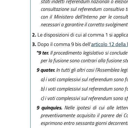
stati indetti referendum nazionali o elezion
consultazione sul referendum consultivo ter
con il Ministero dell'Interno per le consul
necessari a garantire il corretto svolgimento 
2.
Le disposizioni di cui al comma 1 si applic
3.
Dopo il comma 9 bis dell'
articolo 12 della
"9 ter.
Il procedimento legislativo si conclude
per la fusione sono contrari alla fusione s
9 quater.
In tutti gli altri casi l'Assemblea 
a)
i voti complessivi sul referendum sono fa
b)
i voti complessivi sul referendum sono fa
c)
i voti complessivi sul referendum sono sf
9 quinquies.
Nelle ipotesi di cui alle lett
preventivamente acquisito il parere dei Con
esprimono entro sessanta giorni decorrenti d