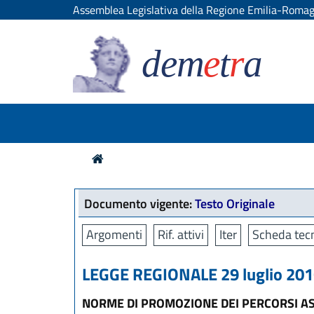
Assemblea Legislativa della Regione Emilia-Roma
dem
e
t
r
a
Documento vigente:
Testo Originale
Argomenti
Rif. attivi
Iter
Scheda tecn
LEGGE REGIONALE 29 luglio 2016
NORME DI PROMOZIONE DEI PERCORSI ASS