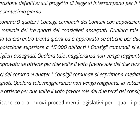
erazione definitiva sul progetto di legge si interrompono per il
essantesimo giorno.
del comma 9 quater i Consigli comunali dei Comuni con popolazio
vorevole dei tre quarti dei consiglieri assegnati. Qualora ta
a tenersi entro trenta giorni ed è approvata se ottiene per due 
opolazione superiore a 15.000 abitanti i Consigli comunali si
nsiglieri assegnati. Qualora tale maggioranza non venga raggiunta
provata se ottiene per due volte il voto favorevole dei due terzi 
) e c) del comma 9 quater i Consigli comunali si esprimono media
segnati. Qualora tale maggioranza non venga raggiunta, la votaz
ottiene per due volte il voto favorevole dei due terzi dei consigli
cano solo ai nuovi procedimenti legislativi per i quali i p