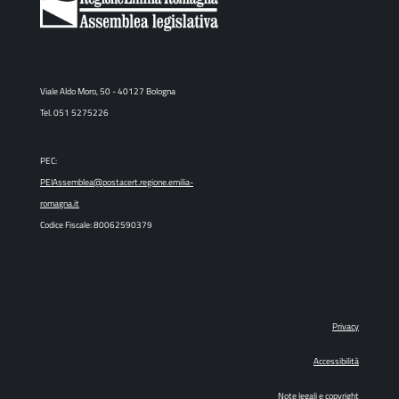
Viale Aldo Moro, 50 - 40127 Bologna
Tel. 051 5275226
PEC:
PEIAssemblea@postacert.regione.emilia-
romagna.it
Codice Fiscale: 80062590379
Privacy
Accessibilità
Note legali e copyright