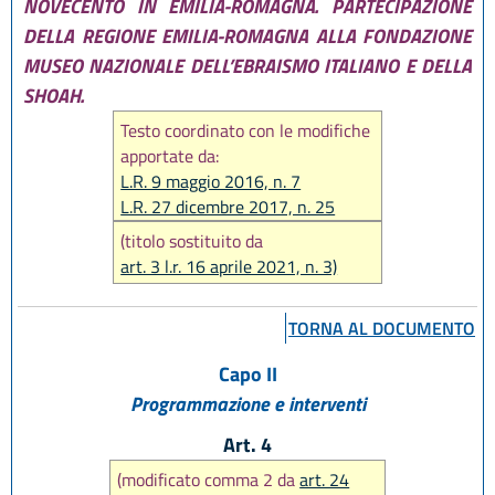
NOVECENTO IN EMILIA-ROMAGNA. PARTECIPAZIONE
DELLA REGIONE EMILIA-ROMAGNA ALLA FONDAZIONE
MUSEO NAZIONALE DELL’EBRAISMO ITALIANO E DELLA
SHOAH.
Testo coordinato con le modifiche
apportate da:
L.R. 9 maggio 2016, n. 7
L.R. 27 dicembre 2017, n. 25
L.R. 16 aprile 2021, n. 3
(titolo sostituito da
L.R. 27 ottobre 2022, n. 16
art. 3 l.r. 16 aprile 2021, n. 3)
L.R. 27 dicembre 2022, n. 23
L.R. 25 luglio 2025, n. 9
TORNA AL DOCUMENTO
Capo II
Programmazione e interventi
Art. 4
(modificato comma 2 da
art. 24