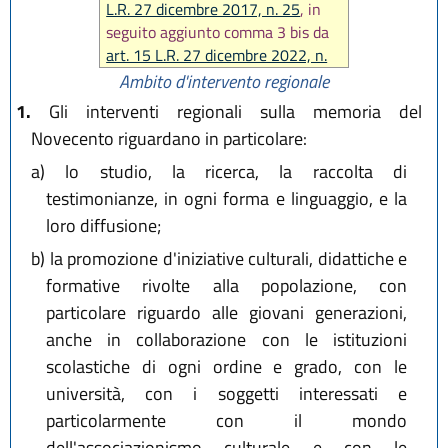
L.R. 27 dicembre 2017, n. 25
, in
seguito aggiunto comma 3 bis da
art. 15 L.R. 27 dicembre 2022, n.
23
, poi modificato 4 da
art. 37 L.R.
Ambito d'intervento regionale
25 luglio 2025, n. 9
)
1.
Gli interventi regionali sulla memoria del
Novecento riguardano in particolare:
a)
lo studio, la ricerca, la raccolta di
testimonianze, in ogni forma e linguaggio, e la
loro diffusione;
b)
la promozione d'iniziative culturali, didattiche e
formative rivolte alla popolazione, con
particolare riguardo alle giovani generazioni,
anche in collaborazione con le istituzioni
scolastiche di ogni ordine e grado, con le
università, con i soggetti interessati e
particolarmente con il mondo
dell'associazionismo culturale e con le