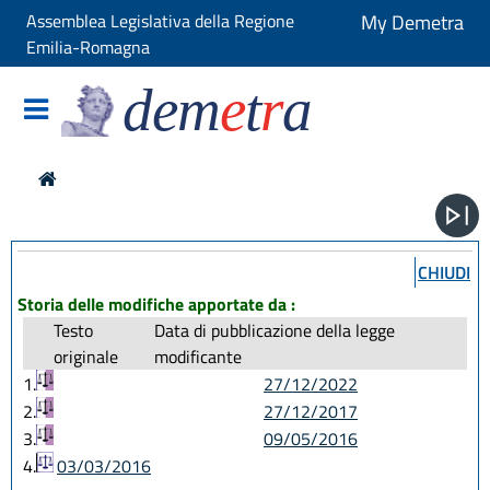
Assemblea Legislativa della Regione
My Demetra
Emilia-Romagna
dem
e
t
r
a
CHIUDI
Storia delle modifiche apportate da :
Testo
Data di pubblicazione della legge
originale
modificante
1.
27/12/2022
2.
27/12/2017
3.
09/05/2016
4.
03/03/2016