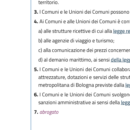
territorio.
3.
I Comuni e le Unioni dei Comuni possono far
4.
Ai Comuni e alle Unioni dei Comuni è confer
a)
alle strutture ricettive di cui alla
legge r
b)
alle agenzie di viaggio e turismo;
c)
alla comunicazione dei prezzi concernenti
d)
al demanio marittimo, ai sensi
della leg
5.
I Comuni e le Unioni dei Comuni collaboran
attrezzature, dotazioni e servizi delle stru
metropolitana di Bologna previste dalla
le
6.
I Comuni e le Unioni dei Comuni svolgono l
sanzioni amministrative ai sensi della
legg
7.
abrogato