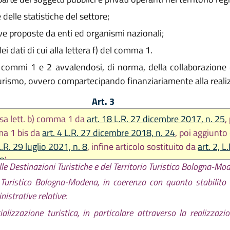
delle statistiche del settore;
ive proposte da enti ed organismi nazionali;
ei dati di cui alla lettera f) del comma 1.
commi 1 e 2 avvalendosi, di norma, della collaborazione deg
l turismo, ovvero compartecipando finanziariamente alla reali
Art. 3
sa lett. b) comma 1 da
art. 18 L.R. 27 dicembre 2017, n. 25
,
a 1 bis da
art. 4 L.R. 27 dicembre 2018, n. 24
, poi aggiunt
L.R. 29 luglio 2021, n. 8
, infine articolo sostituito da
art. 2, L
 9
)
lle Destinazioni Turistiche e del Territorio Turistico Bologna-Mo
io Turistico Bologna-Modena, in coerenza con quanto stabilito 
nistrative relative:
lizzazione turistica, in particolare attraverso la realizzazi