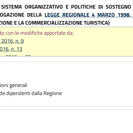
 SISTEMA ORGANIZZATIVO E POLITICHE DI SOSTEGNO
ROGAZIONE DELLA
LEGGE REGIONALE 4 MARZO 1998, 
ZIONE E LA COMMERCIALIZZAZIONE TURISTICA)
to con le modifiche apportate da:
 2016, n. 9
2016, n. 13
re 2016, n. 25
2017, n. 14
re 2017, n. 25
re 2018, n. 24
oni generali
2021, n. 8
de dipendenti dalla Regione
2022, n. 9
re 2025, n. 11
2026, n. 9