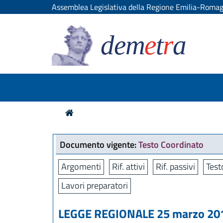
Assemblea Legislativa della Regione Emilia-Roma
dem
e
t
r
a
Documento vigente:
Testo Coordinato
Argomenti
Rif. attivi
Rif. passivi
Test
Lavori preparatori
LEGGE REGIONALE 25 marzo 2016