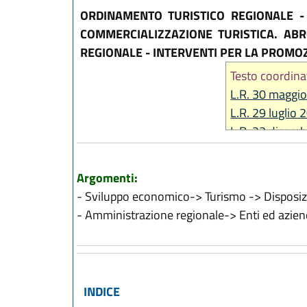
ORDINAMENTO TURISTICO REGIONALE -
COMMERCIALIZZAZIONE TURISTICA. AB
REGIONALE - INTERVENTI PER LA PROMO
Testo coordina
L.R. 30 maggio
L.R. 29 luglio 
L.R. 23 dicemb
L.R. 18 luglio 
L.R. 27 dicemb
Argomenti:
L.R. 27 dicemb
- Sviluppo economico-> Turismo -> Disposizi
L.R. 29 luglio 
- Amministrazione regionale-> Enti ed azien
L.R. 28 luglio 
L.R. 29 dicemb
L.R. 28 luglio 
INDICE