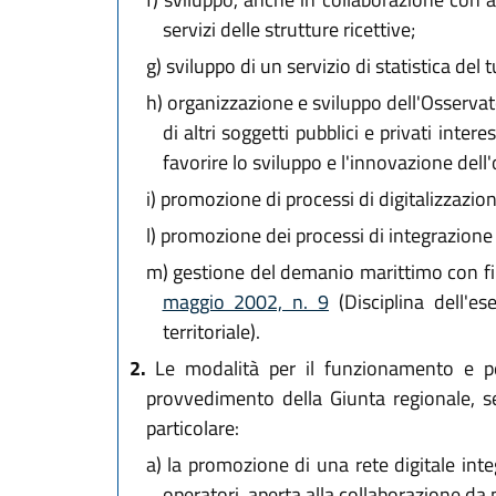
servizi delle strutture ricettive;
g)
sviluppo di un servizio di statistica del 
h)
organizzazione e sviluppo dell'Osservat
di altri soggetti pubblici e privati inte
favorire lo sviluppo e l'innovazione dell'
i)
promozione di processi di digitalizzazione
l)
promozione dei processi di integrazione tr
m)
gestione del demanio marittimo con fin
maggio 2002, n. 9
(Disciplina dell'e
territoriale).
2.
Le modalità per il funzionamento e per
provvedimento della Giunta regionale, se
particolare:
a)
la promozione di una rete digitale integr
operatori, aperta alla collaborazione da p