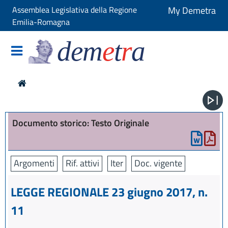
Assemblea Legislativa della Regione
My Demetra
Emilia-Romagna
dem
e
t
r
a
Documento storico: Testo Originale
Argomenti
Rif. attivi
Iter
Doc. vigente
LEGGE REGIONALE 23 giugno 2017, n.
11