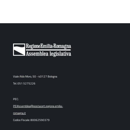
Viale Aldo Moro, 50 - 40127 Bologna
Tel. 051 5275226
PEC:
PEIAssemblea@postacert.regione.emilia-
romagna.it
Codice Fiscale: 80062590379