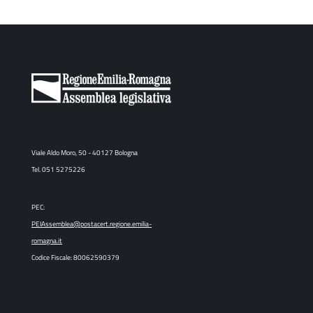
Viale Aldo Moro, 50 - 40127 Bologna
Tel. 051 5275226
PEC:
PEIAssemblea@postacert.regione.emilia-
romagna.it
Codice Fiscale: 80062590379