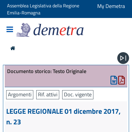
Assemblea Legislativa della Regione
My Demetra
Emilia-Romagna
dem
e
t
r
a
Documento storico: Testo Originale
Argomenti
Rif. attivi
Doc. vigente
LEGGE REGIONALE 01 dicembre 2017,
n. 23