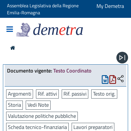
Assemblea Legislativa della Regione
My Demetra
Emilia-Romagna
dem
e
t
r
a
Documento vigente:
Testo Coordinato
Argomenti
Rif. attivi
Rif. passivi
Testo orig.
Storia
Vedi Note
Valutazione politiche pubbliche
Scheda tecnico-finanziaria
Lavori preparatori