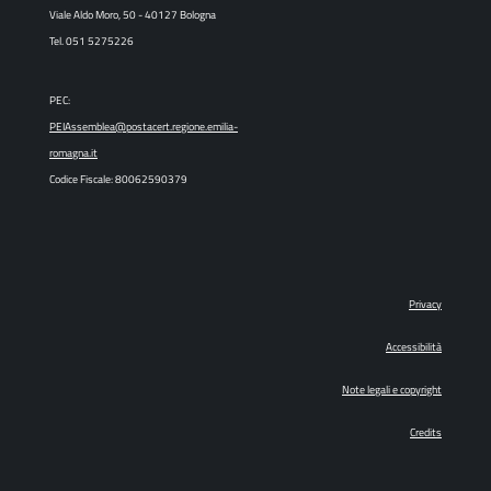
Viale Aldo Moro, 50 - 40127 Bologna
Tel. 051 5275226
PEC:
PEIAssemblea@postacert.regione.emilia-
romagna.it
Codice Fiscale: 80062590379
Privacy
Accessibilità
Note legali e copyright
Credits