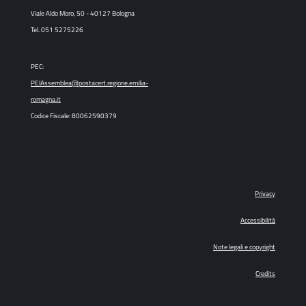
Viale Aldo Moro, 50 - 40127 Bologna
Tel. 051 5275226
PEC:
PEIAssemblea@postacert.regione.emilia-
romagna.it
Codice Fiscale: 80062590379
Privacy
Accessibilità
Note legali e copyright
Credits