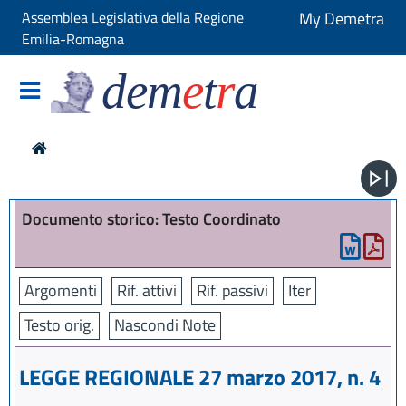
Assemblea Legislativa della Regione
My Demetra
Emilia-Romagna
dem
e
t
r
a
Documento storico: Testo Coordinato
Argomenti
Rif. attivi
Rif. passivi
Iter
Testo orig.
Nascondi Note
LEGGE REGIONALE 27 marzo 2017, n. 4