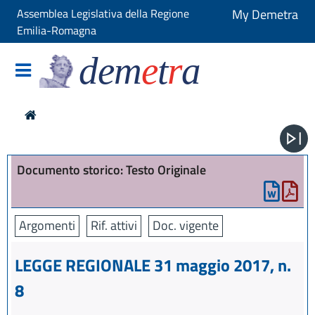
Assemblea Legislativa della Regione
My Demetra
Emilia-Romagna
dem
e
t
r
a
Documento storico: Testo Originale
Argomenti
Rif. attivi
Doc. vigente
LEGGE REGIONALE 31 maggio 2017, n.
8