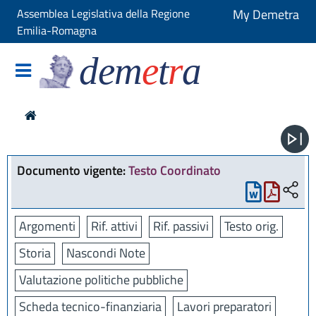
Assemblea Legislativa della Regione
My Demetra
Emilia-Romagna
dem
e
t
r
a
Documento vigente:
Testo Coordinato
Argomenti
Rif. attivi
Rif. passivi
Testo orig.
Storia
Nascondi Note
Valutazione politiche pubbliche
Scheda tecnico-finanziaria
Lavori preparatori