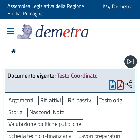
Assemblea Legislativa della Regione
My Demetra
Emilia-Romagna
dem
e
t
r
a
Documento vigente:
Testo Coordinato
Argomenti
Rif. attivi
Rif. passivi
Testo orig.
Storia
Nascondi Note
Valutazione politiche pubbliche
Scheda tecnico-finanziaria
Lavori preparatori