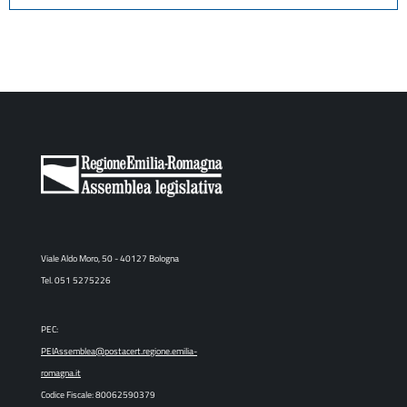
Viale Aldo Moro, 50 - 40127 Bologna
Tel. 051 5275226
PEC:
PEIAssemblea@postacert.regione.emilia-
romagna.it
Codice Fiscale: 80062590379