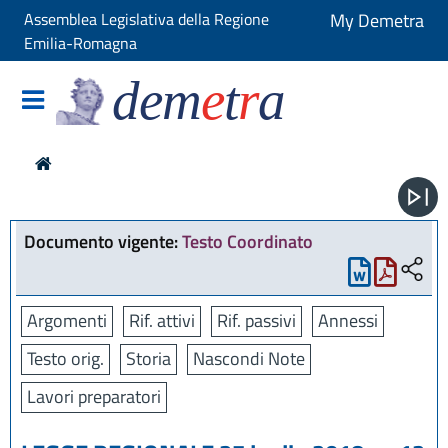
Assemblea Legislativa della Regione
My Demetra
Emilia-Romagna
dem
e
t
r
a
Documento vigente:
Testo Coordinato
Argomenti
Rif. attivi
Rif. passivi
Annessi
Testo orig.
Storia
Nascondi Note
Lavori preparatori