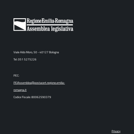
Viale Aldo Moro, 50 - 40127 Bologna
Tel. 051 5275226
PEC:
PEIAssemblea@postacert.regione.emilia-
romagna.it
Codice Fiscale: 80062590379
Privacy