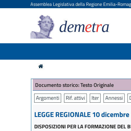
Assemblea Legislativa della Regione Emilia-Roma
dem
e
t
r
a
Documento storico: Testo Originale
Argomenti
Rif. attivi
Iter
Annessi
LEGGE REGIONALE 10 dicembre 2
DISPOSIZIONI PER LA FORMAZIONE DEL BI