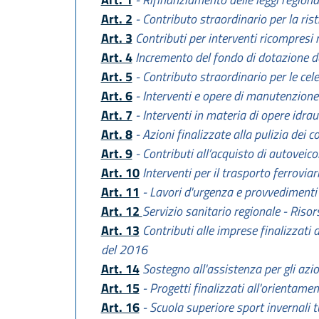
Art. 2
- Contributo straordinario per la ris
Art. 3
Contributi per interventi ricompre
Art. 4
Incremento del fondo di dotazione d
Art. 5
- Contributo straordinario per le cele
Art. 6
- Interventi e opere di manutenzione
Art. 7
- Interventi in materia di opere idra
Art. 8
- Azioni finalizzate alla pulizia dei 
Art. 9
- Contributi all’acquisto di autoveicol
Art. 10
Interventi per il trasporto ferrovia
Art. 11
- Lavori d'urgenza e provvedimenti
Art. 12
Servizio sanitario regionale - Risor
Art. 13
Contributi alle imprese finalizzati a
del 2016
Art. 14
Sostegno all'assistenza per gli azio
Art. 15
- Progetti finalizzati all'orientamen
Art. 16
- Scuola superiore sport invernali t