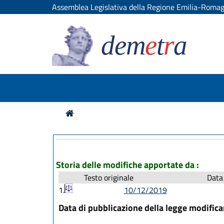
Assemblea Legislativa della Regione Emilia-Roma
dem
e
t
r
a
Storia delle modifiche apportate da :
Testo originale
Data 
1.
10/12/2019
Data di pubblicazione della legge modific